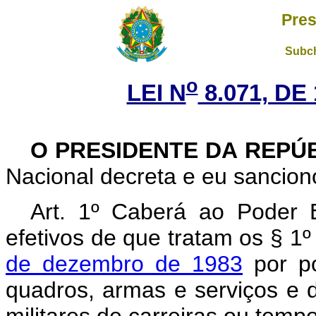
Pres
Subch
o
LEI N
8.071, DE
O PRESIDENTE DA REPÚ
Nacional decreta e eu sanciono
Art. 1º Caberá ao Poder Ex
efetivos de que tratam os § 1º
de dezembro de 1983
por po
quadros, armas e serviços e d
militares de carreiras ou tempo