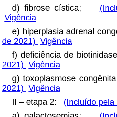
d) fibrose cística;
(Inc
Vigência
e) hiperplasia adrenal co
de 2021)
Vigência
f) deficiência de biotinid
2021)
Vigência
g) toxoplasmose congên
2021)
Vigência
II – etapa 2:
(Incluído pela
a) galactosemias;
(Inc