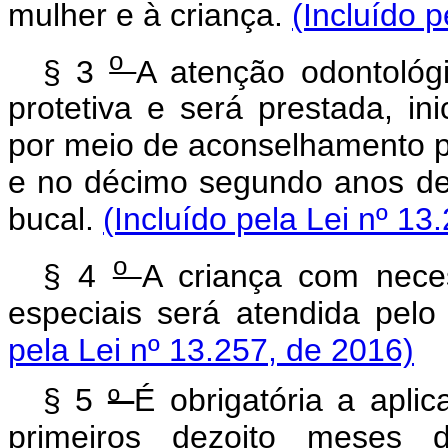
mulher e à criança.
(Incluído 
o
§ 3
A atenção odontológi
protetiva e será prestada, in
por meio de aconselhamento pr
e no décimo segundo anos de
bucal.
(Incluído pela Lei nº 13
o
§ 4
A criança com nece
especiais será atendida pel
pela Lei nº 13.257, de 2016)
§ 5
º
É obrigatória a apli
primeiros dezoito meses 