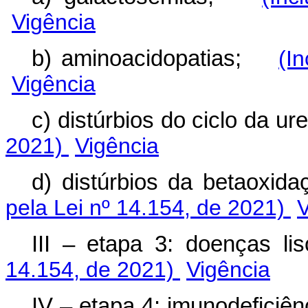
Vigência
b) aminoacidopatias;
(I
Vigência
c) distúrbios do ciclo da u
2021)
Vigência
d) distúrbios da betaoxi
pela Lei nº 14.154, de 2021)
V
III – etapa 3: doenças 
14.154, de 2021)
Vigência
IV – etapa 4: imunodeficiê