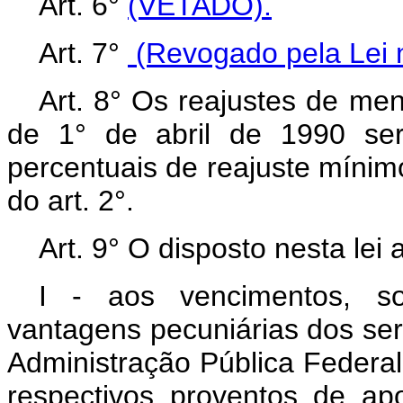
Art. 6°
(VETADO).
Art. 7°
(Revogado pela Lei 
Art. 8° Os reajustes de men
de 1° de abril de 1990 se
percentuais de reajuste mínimo 
do art. 2°.
Art. 9° O disposto nesta lei 
I - aos vencimentos, s
vantagens pecuniárias dos servi
Administração Pública Federal
respectivos proventos de a