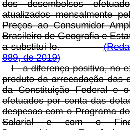
dos desembolsos efetuad
atualizados mensalmente pe
Preços ao Consumidor Amplo
Brasileiro de Geografia e Estat
a substituí-lo.
(Reda
889, de 2019)
I - a diferença positiva, no 
produto da arrecadação das co
da Constituição Federal e 
efetuados por conta das dota
despesas com o Programa do
Salarial e com o Fin