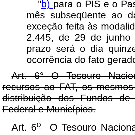
"
b)
para o PIS e o Pas
mês subseqüente ao da
exceção feita às modalid
2.445, de 29 de junho 
prazo será o dia quin
ocorrência do fato gerado
Art. 6° O Tesouro Nacio
recursos ao FAT, os mesmos 
distribuição dos Fundos de 
Federal e Municípios.
o
Art. 6
O Tesouro Nacional