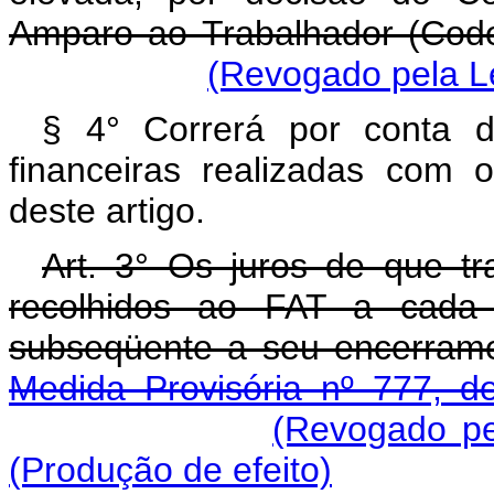
Amparo ao Trabalhador (Code
(Revogado pela Le
§ 4° Correrá por conta 
financeiras realizadas com
deste artigo.
Art. 3° Os juros de que tr
recolhidos ao FAT a cada 
subseqüente a seu encerram
Medida Provisória nº 777, d
(Revogado pe
(Produção de efeito)