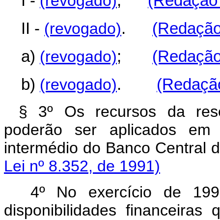
I -
(revogado)
;
(Redação 
II -
(revogado)
.
(Redação 
a)
(revogado)
;
(Redação 
b)
(revogado)
.
(Redação
§ 3º Os recursos da res
poderão ser aplicados em t
intermédio do Banco C
Lei nº 8.352, de 1991)
4º No exercício de 1991
disponibilidades financeira