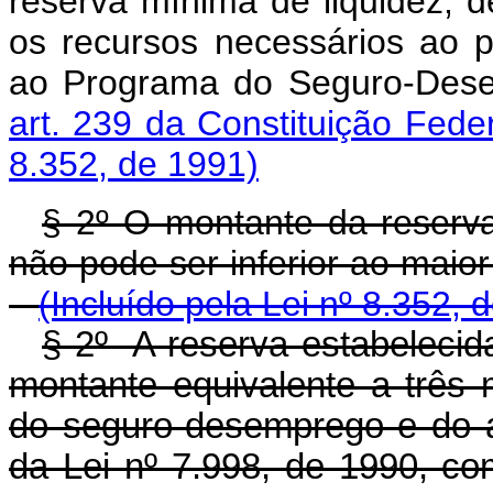
reserva mínima de liquidez, d
os recursos necessários ao 
ao Programa do Seguro-Dese
art. 239 da Constituição Feder
8.352, de 1991)
§ 2º O montante da reserva
não pode ser inferior ao m
(Incluído pela Lei nº 8.352, 
§ 2º A reserva estabelecida
montante equivalente a três
do seguro-desemprego e do ab
da Lei nº 7.998, de 1990, c