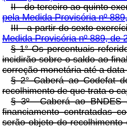
II - do terceiro ao quinto ex
pela Medida Provisória nº 889
III - a partir do sexto exercí
Medida Provisória nº 889, de 
§ 1° Os percentuais referid
incidirão sobre o saldo ao fina
correção monetária até a data
§ 2° Caberá ao Codefat de
recolhimento de que trata o ca
§ 3
º
Caberá ao BNDES a 
financiamento contratadas c
serão objeto do recolhim