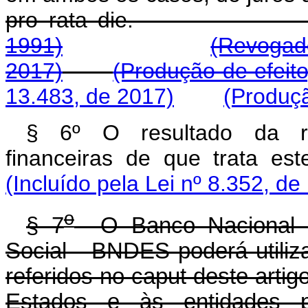
pro rata di
1991)
(Revogado
2017)
(Produção de efeito
13.483, de 2017)
(Produçã
§ 6º O resultado da re
financeiras de que trata este
(Incluído pela Lei nº 8.352, de
o
§ 7
O Banco Nacional d
Social - BNDES poderá utiliz
referidos no caput deste arti
Estados e às entidades po