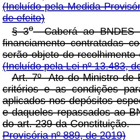
(Incluído pela Medida Provisó
de efeito)
o
§ 3
Caberá ao BNDES a 
financiamento contratadas c
serão objeto do recolhim
(Incluído pela Lei nº 13.483, d
Art. 7º Ato do Ministro de
critérios e as condições p
aplicados nos depósitos espe
e daqueles repassados ao BN
do art. 239 da Constit
Provisória nº 889, de 2019)