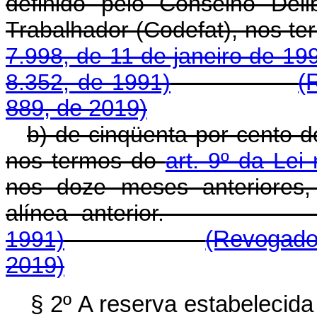
definido pelo Conselho Del
Trabalhador (Codefat), nos t
7.998, de 11 de janeiro de 19
8.352, de 1991)
(
889, de 2019)
b) de cinqüenta por cento d
nos termos do
art. 9º da Lei
nos doze meses anteriores,
alínea anterio
1991)
(Revogado
2019)
§ 2º A reserva estabelecida