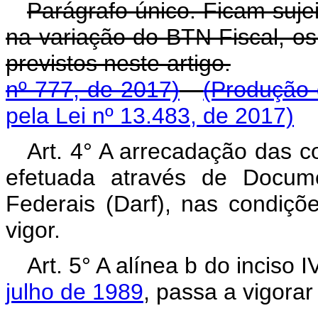
Parágrafo único. Ficam suje
na variação do BTN Fiscal, os
previstos neste artigo.
nº 777, de 2017)
(Produção 
pela Lei nº 13.483, de 2017)
Art. 4° A arrecadação das c
efetuada através de Docum
Federais (Darf), nas condiçõ
vigor.
Art. 5° A alínea b do inciso 
julho de 1989
, passa a vigora