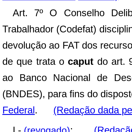
Art. 7º O Conselho Deli
Trabalhador (Codefat) discipli
devolução ao FAT dos recurso
de que trata o
caput
do art. 
ao Banco Nacional de Dese
(BNDES), para fins do dispos
Federal
.
(Redação dada pel
I -
(revogado)
;
(Redação