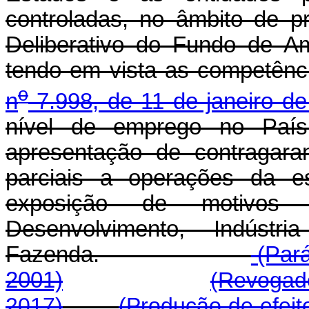
controladas, no âmbito de p
Deliberativo do Fundo de A
tendo em vista as competênc
o
n
7.998, de 11 de janeiro d
nível de emprego no País
apresentação de contragaran
parciais a operações da es
exposição de motivos 
Desenvolvimento, Indúst
Fazenda.
(Pará
2001)
(Revogado
2017)
(Produção de efeit