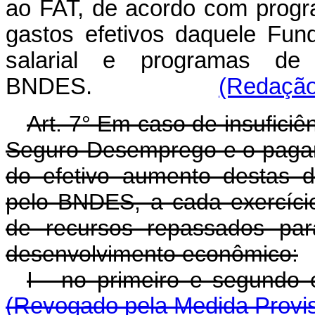
ao FAT, de acordo com progr
gastos efetivos daquele Fu
salarial e programas de
BNDES.
(Redação 
Art. 7° Em caso de insufici
Seguro-Desemprego e o pagam
do efetivo aumento destas d
pelo BNDES, a cada exercício
de recursos repassados par
desenvolvimento econômico:
I - no primeiro e segundo 
(Revogado pela Medida Provis