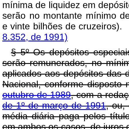
mínima de liquidez em depósit
serão no montante mínimo de
e vinte bilhões de 
8.352, de 1991)
§ 5º Os depósitos especiai
serão remunerados, no mínim
aplicados aos depósitos das d
Nacional, conforme disposto
outubro de 1989
, com a reda
de 1º de março de 1991
, ou,
média diária paga pelos títul
em ambos os casos, de juros d