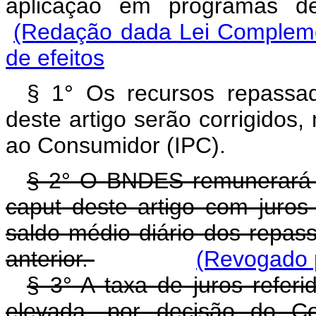
aplicação em programas 
(Redação dada Lei Compleme
de efeitos
§ 1° Os recursos repass
deste artigo serão corrigidos
ao Consumidor (IPC).
§ 2° O BNDES remunerará o
caput deste artigo com juro
saldo médio diário dos repass
anterior.
(Revogado p
§ 3° A taxa de juros referi
elevada, por decisão do Co