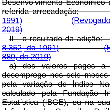
Desenvolvimento Econômico 
referida arrecadaç
1991)
(Revogado
2019)
II - o resultado 
8.352, de 1991)
(
889, de 2019)
a) dos valores pagos a t
desemprego nos seis meses 
pela variação do Índice Na
calculado pela Fundação In
Estatística (IBGE), ou na su