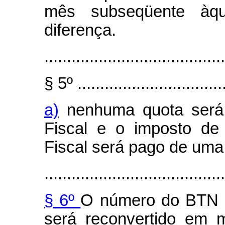
mês subseqüente àq
diferença.
........................................
§ 5º .................................
a)
nenhuma quota será i
Fiscal e o imposto de 
Fiscal será pago de uma
........................................
§ 6º
O número do BTN Fi
será reconvertido em 