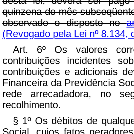
desta lei, deverá ser pago 
quinzena do mês subseqüente
observado o disposto no
a
(Revogado pela Lei nº 8.134, 
Art. 6º Os valores cor
contribuições incidentes s
contribuições e adicionais de
Financeira da Previdência Soc
rede arrecadadora, no seg
recolhimento.
§ 1º Os débitos de qualqu
Social, cujos fatos geradore