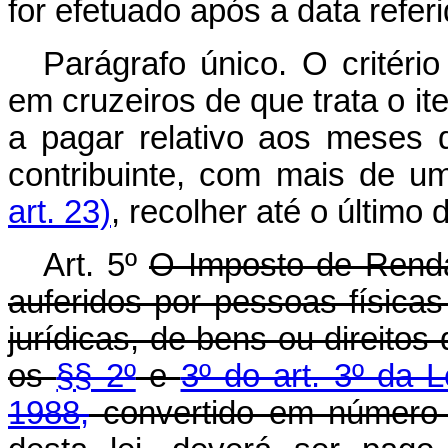
for efetuado após a data referi
Parágrafo único. O critéri
em cruzeiros de que trata o it
a pagar relativo aos meses 
contribuinte, com mais de u
art. 23)
, recolher até o último 
Art. 5º
O Imposto de Renda
auferidos por pessoas físicas
jurídicas, de bens ou direitos
os
§§ 2º
e
3º do art. 3º da 
1988,
convertido em número 