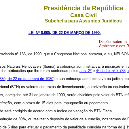
Presidência da República
Casa Civil
Subchefia para Assuntos Jurídicos
LEI Nº 8.005, DE 22 DE MARÇO DE 1990.
Dispõe sobre a c
Ambiente e dos Re
ovisória nº 136, de 1990, que o Congresso Nacional aprovou, e eu, NELSON
sos Naturais Renováveis (Ibama) a cobrança administrativa, a inscrição em d
das atribuições que lhe foram conferidas pelos
arts. 2º
e
4º da Lei nº 7.735,
 6.830, de 22 de setembro de 1980
) e sua cobrança administrativa ou judicial 
nal (BTN) os valores das taxas de licenciamento, autorização ou equivalent
os, corrigidos até 31 de janeiro de 1990, serão divididos pelo valor do BTN r
 infração, com o prazo de 15 dias para impugnação ou pagamento.
dade será corrigido de acordo com o índice de variação do BTN Fiscal.
edução de 30%, ou realizar o depósito do valor da autuação, nos termos do
azo de 5 dias para efetuar o pagamento da penalidade corrigida na forma do § 