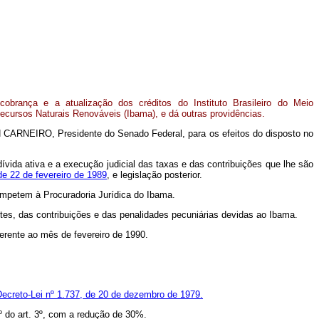
obrança e a atualização dos créditos do Instituto Brasileiro do Meio
cursos Naturais Renováveis (Ibama), e dá outras providências.
 CARNEIRO, Presidente do Senado Federal, para os efeitos do disposto no
ívida ativa e a execução judicial das taxas e das contribuições que lhe são
 de 22 de fevereiro de 1989
, e legislação posterior.
competem à Procuradoria Jurídica do Ibama.
es, das contribuições e das penalidades pecuniárias devidas ao Ibama.
eferente ao mês de fevereiro de 1990.
Decreto-Lei nº 1.737, de 20 de dezembro de 1979.
1º do art. 3º, com a redução de 30%.