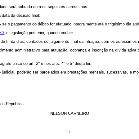
lidade será cobrada com os seguintes acréscimos:
 data da decisão final;
 se o pagamento do débito for efetuado integralmente até o trigésimo dia apó
969
, e legislação posterior, quando couber.
de trinta dias, contados do julgamento final da infração, com os acréscimos re
dimento administrativo para autuação, cobrança e inscrição na dívida ativa 
grafo único do art. 2º e nos arts. 4º e 5º desta lei.
judicial, poderão ser parcelados em prestações mensais, sucessivas, e mone
 da República.
NELSON CARNEIRO
*