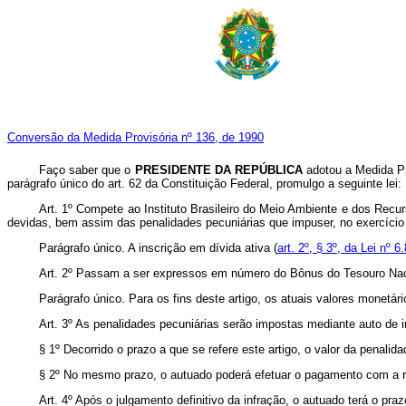
Conversão da Medida Provisória nº 136, de 1990
Faço saber que o
PRESIDENTE DA REPÚBLICA
adotou a Medida Pr
parágrafo único do art. 62 da Constituição Federal, promulgo a seguinte lei:
Art. 1º Compete ao Instituto Brasileiro do Meio Ambiente e dos Recur
devidas, bem assim das penalidades pecuniárias que impuser, no exercício 
Parágrafo único. A inscrição em dívida ativa (
art. 2º, § 3º, da Lei nº
Art. 2º Passam a ser expressos em número do Bônus do Tesouro Nacio
Parágrafo único. Para os fins deste artigo, os atuais valores monetári
Art. 3º As penalidades pecuniárias serão impostas mediante auto de
§ 1º Decorrido o prazo a que se refere este artigo, o valor da penali
§ 2º No mesmo prazo, o autuado poderá efetuar o pagamento com a r
Art. 4º Após o julgamento definitivo da infração, o autuado terá o pr