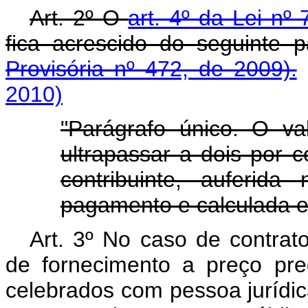
Art. 2º O
art. 4º da Lei n
fica acrescido do seguinte 
Provisória nº 472, de 2009).
2010)
"Parágrafo único. O va
ultrapassar a dois por c
contribuinte, auferida
pagamento e calculada 
Art. 3º No caso de contrat
de fornecimento a preço pre
celebrados com pessoa jurídic