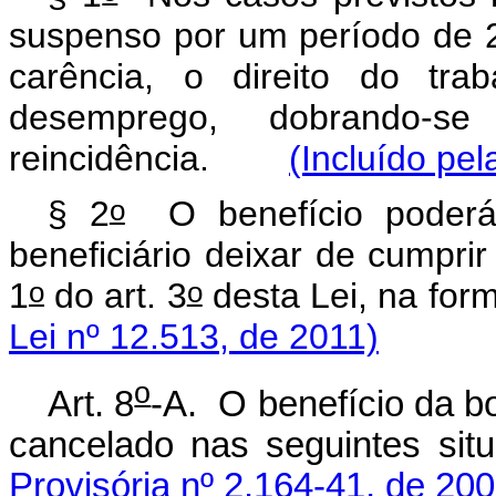
suspenso por um período de 2
carência, o direito do tra
desemprego, dobrando-
reincidência.
(Incluído pel
o
§ 2
O benefício poderá 
beneficiário deixar de cumprir
o
o
1
do art. 3
desta Lei, na f
Lei nº 12.513, de 2011)
o
Art. 8
-A. O benefício da bo
cancelado nas seguintes
Provisória nº 2.164-41, de 200