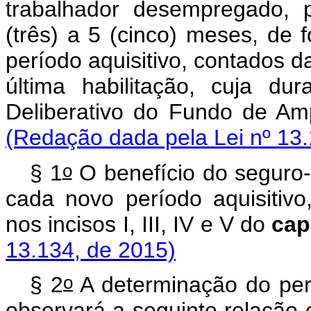
trabalhador desempregado, 
(três) a 5 (cinco) meses, de 
período aquisitivo, contados 
última habilitação, cuja du
Deliberativo do Fundo de A
(Redação dada pela Lei nº 13.
o
§ 1
O benefício do seguro
cada novo período aquisitivo,
nos incisos I, III, IV e V do
cap
13.134, de 2015)
o
§ 2
A determinação do pe
observará a seguinte relação