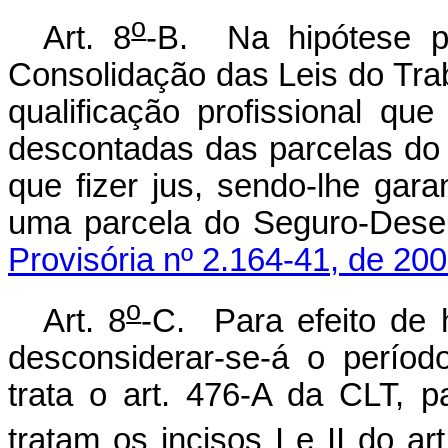
o
Art. 8
-B. Na hipótese p
Consolidação das Leis do Trab
qualificação profissional qu
descontadas das parcelas do
que fizer jus, sendo-lhe gar
uma parcela do Seguro-
Provisória nº 2.164-41, de 200
o
Art. 8
-C. Para efeito de 
desconsiderar-se-á o perío
trata o art. 476-A da CLT, 
tratam os incisos I e II do art