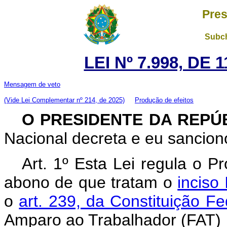
Pres
Subch
LEI Nº 7.998, DE
Mensagem de veto
(Vide Lei Complementar nº 214, de 2025)
Produção de efeitos
O PRESIDENTE DA REPÚ
Nacional decreta e eu sanciono
Art. 1º Esta Lei regula o
abono de que tratam o
inciso 
o
art. 239, da Constituição Fe
Amparo ao Trabalhador (FAT)