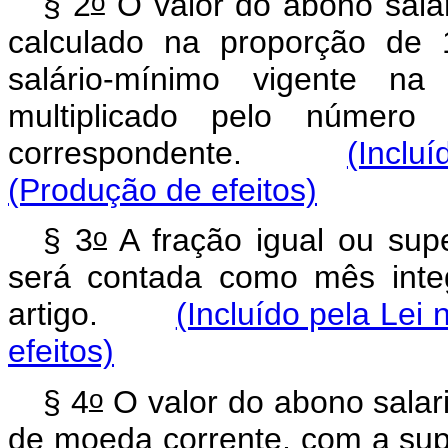
o
§ 2
O valor do abono salar
calculado na proporção de 
salário-mínimo vigente na
multiplicado pelo númer
correspondente.
(Inclu
(Produção de efeitos)
o
§ 3
A fração igual ou supe
será contada como mês integ
artigo.
(Incluído pela Lei 
efeitos)
o
§ 4
O valor do abono salari
de moeda corrente, com a sup