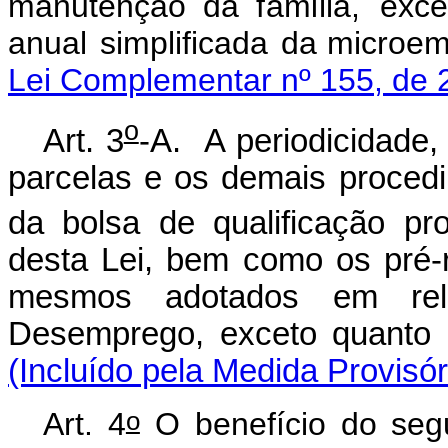
m
a
n
utenção da
f
a
m
ília,
exce
a
nual
s
i
m
pli
f
icada
da
m
i
c
ro
e
Lei Complementar nº 155, de 
o
Art. 3
-A. A periodicidade,
parcelas e os demais proced
da bolsa de qualificação pro
desta Lei, bem como os pré-r
mesmos adotados em rel
Desemprego, exceto quant
(Incluído pela Medida Provisór
o
Art. 4
O benefício do seg