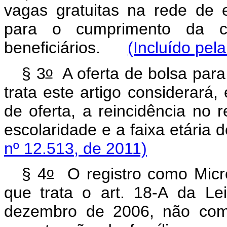
vagas gratuitas na rede de e
para o cumprimento da con
beneficiários.
(Incluído pel
o
§ 3
A oferta de bolsa para
trata este artigo considerará,
de oferta, a reincidência no 
escolaridade e a faixa etária d
nº 12.513, de 2011)
o
§
4
O
registro
co
m
o
Micr
que trata
o
art.
1
8
-A
da
Lei
dezembro
de 2006, não c
o