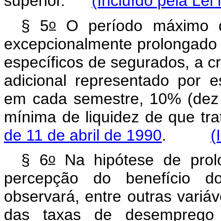
superior.
(Incluído pela Lei
o
§ 5
O período máximo 
excepcionalmente prolongado 
específicos de segurados, a cr
adicional representado por 
em cada semestre, 10% (dez 
mínima de liquidez de que tr
de 11 de abril de 1990
.
(
o
§ 6
Na hipótese de prol
percepção do benefício d
observará, entre outras variáv
das taxas de desempreg