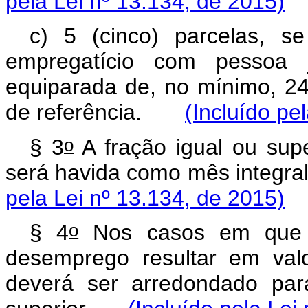
pela Lei nº 13.134, de 2015)
c) 5 (cinco) parcelas, s
empregatício com pessoa j
equiparada de, no mínimo, 24
de referência.
(Incluído pe
o
§ 3
A fração igual ou supe
será havida como mês integral 
pela Lei nº 13.134, de 2015)
o
§ 4
Nos casos em que o
desemprego resultar em val
deverá ser arredondado par