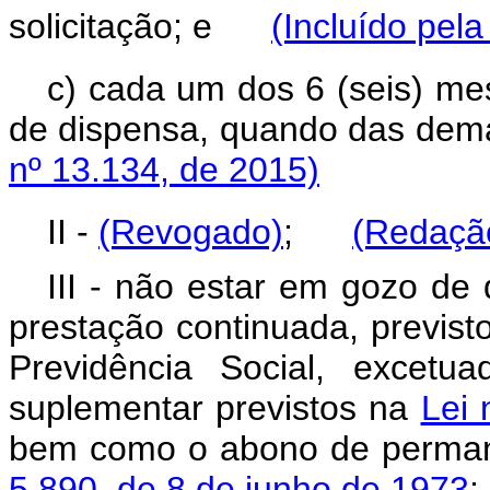
solicitação; e
(Incluído pela
c) cada um dos 6 (seis) me
de dispensa, quando das de
nº 13.134, de 2015)
II -
(Revogado)
;
(Redação
III - não estar em gozo de 
prestação continuada, previs
Previdência Social, excetua
suplementar previstos na
Lei 
bem como o abono de permanê
5.890, de 8 de junho de 1973
;