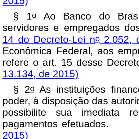
2015)
o
§ 1
Ao Banco do Brasi
servidores e empregados do
o
14 do Decreto-Lei n
2.052, 
Econômica Federal, aos empr
refere o art. 15 desse Decret
13.134, de 2015)
o
§ 2
As instituições fina
poder, à disposição das autor
possibilite sua imediata 
pagamentos efetuados.
2015)