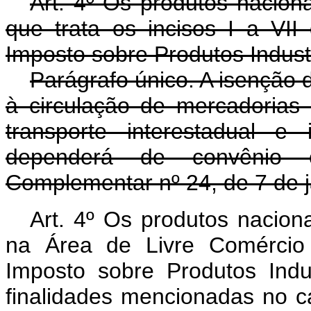
Art. 4º Os produtos naciona
que trata os incisos I a VII
Imposto sobre Produtos Industr
Parágrafo único. A isenção 
à circulação de mercadorias
transporte interestadual e
dependerá de convênio 
Complementar nº 24, de 7 de j
Art. 4º Os produtos nacion
na Área de Livre Comércio 
Imposto sobre Produtos Indu
finalidades mencionadas no ca