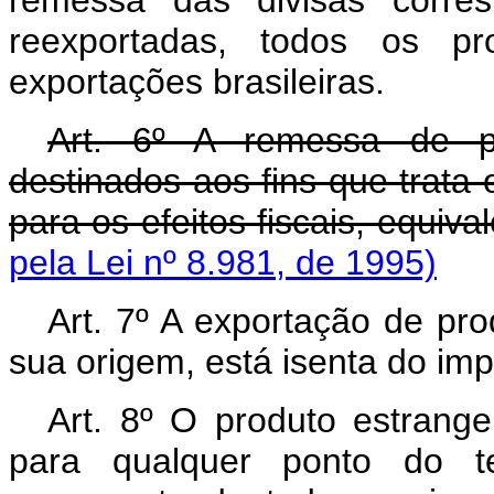
remessa das divisas corre
reexportadas, todos os pro
exportações brasileiras.
Art. 6º A remessa de p
destinados aos fins que trata o
para os efeitos fiscais, equiv
pela Lei nº 8.981, de 1995)
Art. 7º A exportação de pr
sua origem, está isenta do im
Art. 8º O produto estrang
para qualquer ponto do ter