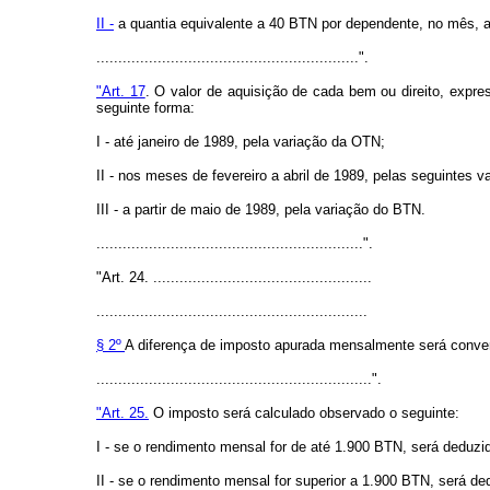
II -
a quantia equivalente a 40 BTN por dependente, no mês, at
............................................................".
"Art. 17
. O valor de aquisição de cada bem ou direito, expre
seguinte forma:
I - até janeiro de 1989, pela variação da OTN;
II - nos meses de fevereiro a abril de 1989, pelas seguintes
III - a partir de maio de 1989, pela variação do BTN.
.............................................................".
"Art. 24. ..................................................
..............................................................
§ 2º
A diferença de imposto apurada mensalmente será conver
...............................................................".
"Art. 25.
O imposto será calculado observado o seguinte:
I - se o rendimento mensal for de até 1.900 BTN, será deduz
II - se o rendimento mensal for superior a 1.900 BTN, será d