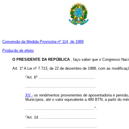
Conversão da Medida Provisória nº 114, de 1989
Produção de efeito
O PRESIDENTE DA REPÚBLICA
, faço saber que o Congresso Naci
Art. 1º A Lei nº 7.713, de 22 de dezembro de 1988, com as modificaçõ
"Art. 6º .................................................
.............................................................
XV -
os rendimentos provenientes de aposentadoria e pensão, 
Municípios, até o valor equivalente a 480 BTN, a partir do mê
............................................................".
"Art. 14. .................................................
..............................................................