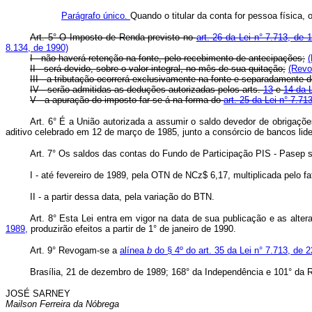
Parágrafo único.
Quando o titular da conta for pessoa física,
Art. 5° O Imposto de Renda previsto no
art. 26 da Lei n° 7.713, de 
8.134, de 1990)
I - não haverá retenção na fonte, pelo recebimento de antecipações;
(
II - será devido, sobre o valor integral, no mês de sua quitação;
(Revo
III - a tributação ocorrerá exclusivamente na fonte e separadamente 
IV - serão admitidas as deduções autorizadas pelos arts.
13
e
14 da L
V - a apuração do imposto far-se-á na forma do
art. 25 da Lei n° 7.71
Art. 6° É a União autorizada a assumir o saldo devedor de obrigações
aditivo celebrado em 12 de março de 1985, junto a consórcio de bancos lid
Art. 7° Os saldos das contas do Fundo de Participação PIS - Pasep se
I - até fevereiro de 1989, pela OTN de NCz$ 6,17, multiplicada pelo fa
II - a partir dessa data, pela variação do BTN.
Art. 8° Esta Lei entra em vigor na data de sua publicação e as alte
1989,
produzirão efeitos a partir de 1° de janeiro de 1990.
Art. 9° Revogam-se a
alínea
b
do § 4º do art. 35 da Lei n° 7.713, de
Brasília, 21 de dezembro de 1989; 168° da Independência e 101° da R
JOSÉ SARNEY
Mailson Ferreira da Nóbrega