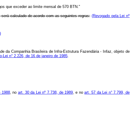
pagos que exceder ao limite mensal de 570 BTN."
ão), será calculado de acordo com as seguintes regras:
(Revogado pela Lei nº
)
de da Companhia Brasileira de Infra-Estrutura Fazendária - Infaz, objeto de
to-Lei n° 2.226, de 16 de janeiro de 1985
.
e 1988
, no
art. 30 da Lei nº 7.738, de 1989
, e no
art. 57 da Lei n° 7.799, de