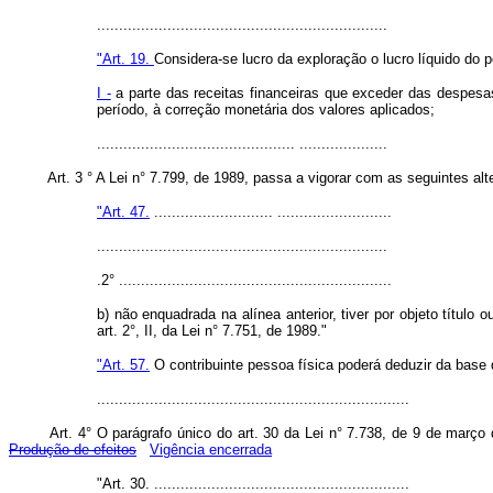
..................................................................
"Art. 19.
Considera-se lucro da exploração o lucro líquido do 
I -
a parte das receitas financeiras que exceder das despesa
período, à correção monetária dos valores aplicados;
............................................. ....................
Art. 3 ° A Lei n° 7.799, de 1989, passa a vigorar com as seguintes alt
"Art. 47.
........................... ..........................
..................................................................
.2° ..............................................................
b) não enquadrada na alínea anterior, tiver por objeto título
art. 2°, II, da Lei n° 7.751, de 1989."
"Art. 57.
O contribuinte pessoa física poderá deduzir da base 
.......................................................................
Art. 4° O parágrafo único do art. 30 da Lei n° 7.738, de 9 de mar
Produção de efeitos
Vigência encerrada
"Art. 30. ..........................................................