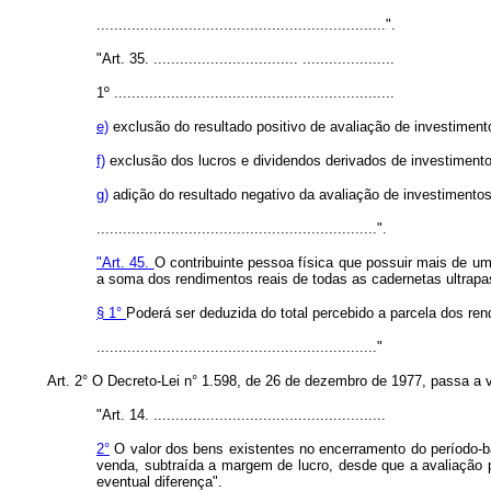
..................................................................".
"Art. 35. ................................. .....................
1º ................................................................
e)
exclusão do resultado positivo de avaliação de investimento
f)
exclusão dos lucros e dividendos derivados de investiment
g)
adição do resultado negativo da avaliação de investimentos 
................................................................".
"Art. 45.
O contribuinte pessoa física que possuir mais de um
a soma dos rendimentos reais de todas as cadernetas ultrapa
§ 1°
Poderá ser deduzida do total percebido a parcela dos re
................................................................"
Art. 2° O Decreto-Lei n° 1.598, de 26 de dezembro de 1977, passa a 
"Art. 14. .....................................................
2°
O valor dos bens existentes no encerramento do período-b
venda, subtraída a margem de lucro, desde que a avaliação por
eventual diferença".