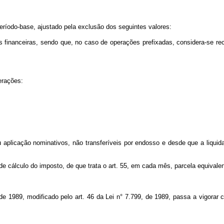
período-base, ajustado pela exclusão dos seguintes valores:
s financeiras, sendo que, no caso de operações prefixadas, considera-se re
erações:
 ou aplicação nominativos, não transferíveis por endosso e desde que a liqu
de cálculo do imposto, de que trata o art. 55, em cada mês, parcela equivale
ço de 1989, modificado pelo art. 46 da Lei n° 7.799, de 1989, passa a vig