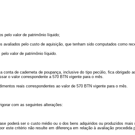
s pelo valor de patrimônio líquido;
os avaliados pelo custo de aquisição, que tenham sido computados como rece
pelo valor de patrimônio líquido.
a conta de caderneta de poupança, inclusive do tipo pecúlio, fica obrigado
ssar o valor correspondente a 570 BTN vigente para o mês.
ndimentos reais correspondentes ao valor de 570 BTN vigente para o mês.
vigorar com as seguintes alterações:
ase poderá ser o custo médio ou o dos bens adquiridos ou produzidos mais 
 este critério não resulte em diferença em relação à avaliação procedida pe