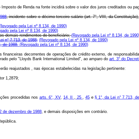
 o Imposto de Renda na fonte incidirá sobre o valor dos juros creditados ou 
1988
, incidente sobre o décimo terceiro salário (art. 7°, VIII, da Constituiç
Revogado pela Lei nº 8.134, de 1990)
gado pela Lei nº 8.134, de 1990)
dos demais rendimentos do beneficiário;
(Revogado pela Lei nº 8.134, de 1990
ei n° 7.713. de 1988;
(Revogado pela Lei nº 8.134, de 1990)
3, de 1988.
(Revogado pela Lei nº 8.134, de 1990)
 financeiras decorrentes de operações de crédito externo, de responsabilida
erado pelo "Lloyds Bank International Limited", ao amparo do
art. 3° do Decre
rão reajustados , nas épocas estabelecidas na legislação pertinente:
tor 1,2879;
rações procedidas nos
arts. 6°, XV
,
14, II
,
25
,
45
e
§ 1°, da Lei n° 7.713, d
 22 de dezembro de 1988
, e demais disposições em contrário.
epública.