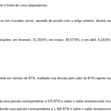
é o limite de cinco dependentes;
sso em cruzados novos, apurado de acordo com o artigo anterior, deverá ser
 variações: em fevereiro, 31,2025%; em março, 30,5774%; e em abril, 9,2415%
tida em número de BTN, mediante sua divisão pelo valor do BTN vigente no
ida uma parcela correspondente a 570 BTN e sobre o saldo remanescente incid
eduzida uma parcela correspondente a 1.368 BTN e sobre o saldo remanescent