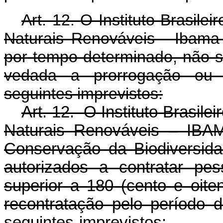
Art. 12. O Instituto Brasil
Naturais Renováveis - Ibama 
por tempo determinado, não su
vedada a prorrogação ou r
seguintes imprevistos:
Art. 12. O Instituto Brasil
Naturais Renováveis – IBAM
Conservação da Biodiversida
autorizados a contratar pe
superior a 180 (cento e oite
recontratação pelo período 
seguintes imprev