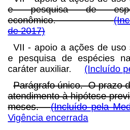
e pesquisa de espéc
econômico.
(In
de 2017)
VII - apoio a ações de uso
e pesquisa de espécies na
caráter auxiliar.
(Incluído p
Parágrafo único. O prazo d
atendimento à hipótese previ
meses.
(Incluído pela Med
Vigência encerrada