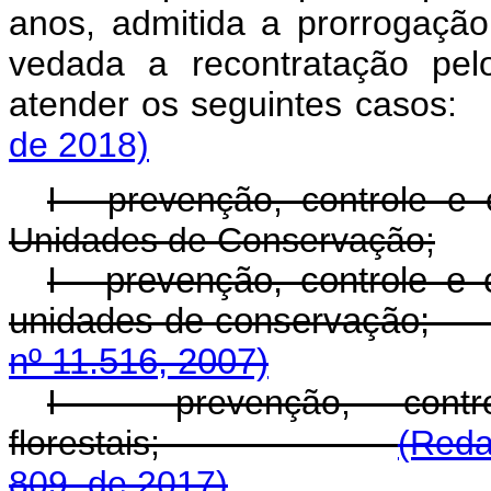
anos, admitida a prorrogação
vedada a recontratação pel
atender os seguintes caso
de 2018)
I - prevenção, controle e 
Unidades de Conservação;
I - prevenção, controle e 
unidades de conse
nº 11.516, 2007)
I - prevenção, cont
florestais;
(Reda
809, de 2017)