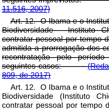
11.516, 2007)
Art. 12. O Ibama e o Insti
Biodiversidade - Instituto
contratar pessoal por tempo 
admitida a prorrogação dos co
recontratação pelo períod
seguintes casos:
(Reda
809, de 2017)
Art. 12. O Ibama e o Insti
Biodiversidade (Instituto 
contratar pessoal por tempo d