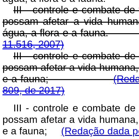
III - controle e combate de
possam afetar a vida human
água, a flora e a 
11.516, 2007)
III - controle e combate de
possam afetar a vida humana, 
e a fauna;
(Reda
809, de 2017)
III - controle e combate de
possam afetar a vida humana, 
e a fauna;
(Redação dada pe