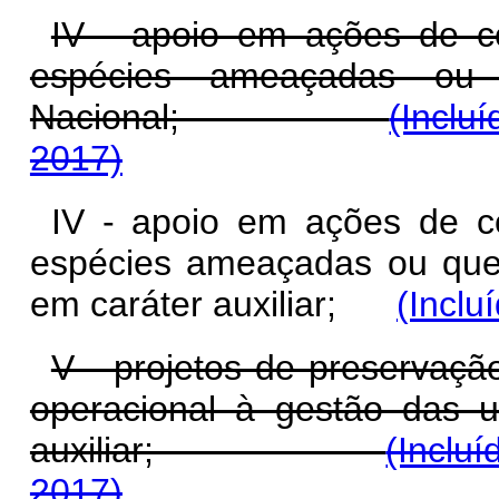
IV - apoio em ações de c
espécies ameaçadas o
Nacional;
(Inclu
2017)
IV - apoio em ações de c
espécies ameaçadas ou que
em caráter auxiliar;
(Inclu
V - projetos de preservaçã
operacional à gestão das 
auxiliar;
(Inclu
2017)