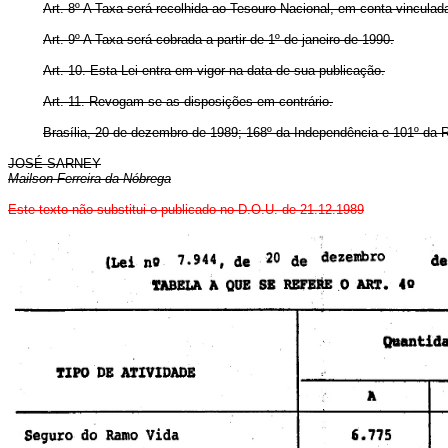
Art. 8º A Taxa será recolhida ao Tesouro Nacional, em conta vinculad
Art. 9º A Taxa será cobrada a partir de 1º de janeiro de 1990.
Art. 10. Esta Lei entra em vigor na data de sua publicação.
Art. 11. Revogam-se as disposições em contrário.
Brasília, 20 de dezembro de 1989; 168º da Independência e 101º da R
JOSÉ SARNEY
Mailson Ferreira da Nóbrega
Este texto não substitui o publicado no D.O.U. de 21.12.1989