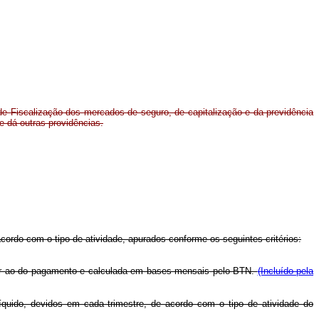
 de Fiscalização dos mercados de seguro, de capitalização e da previdência
 e dá outras providências.
ordo com o tipo de atividade, apurados conforme os seguintes critérios:
terior ao do pagamento e calculada em bases mensais pelo BTN.
(Incluído pela
íquido, devidos em cada trimestre, de acordo com o tipo de atividade do