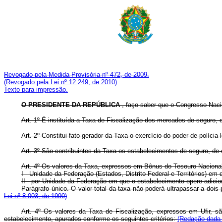
Revogado pela Medida Provisória nº 472, de 2009.
(Revogado pela Lei nº 12.249, de 2010)
Texto para impressão.
O PRESIDENTE DA REPÚBLICA
, faço saber que o Congresso Naci
Art. 1º É instituída a Taxa de Fiscalização dos mercados de seguro, d
Art. 2º Constitui fato gerador da Taxa o exercício do poder de políci
Art. 3º São contribuintes da Taxa os estabelecimentos de seguro, de 
Art. 4º Os valores da Taxa, expressos em Bônus do Tesouro Nacional 
I - Unidade da Federação (Estados, Distrito Federal e Territórios) em
II - por Unidade da Federação em que o estabelecimento opere adicio
Parágrafo único. O valor total da taxa não poderá ultrapassar a dois
Lei nº 8.003, de 1990)
Art. 4º Os valores da Taxa de Fiscalização, expressos em Ufir, s
estabelecimento, apurados conforme os seguintes critérios:
(Redação dada p