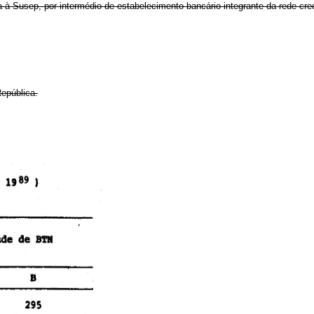
a à Susep, por intermédio de estabelecimento bancário integrante da rede cre
epública.