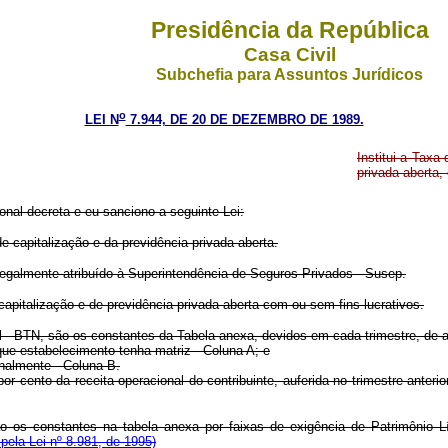
Presidência da República
Casa Civil
Subchefia para Assuntos Jurídicos
o
LEI N
7.944, DE 20 DE DEZEMBRO DE 1989.
Institui a Taxa
privada aberta,
onal decreta e eu sanciono a seguinte Lei:
e capitalização e da previdência privada aberta.
a legalmente atribuído à Superintendência de Seguros Privados - Susep.
capitalização e de previdência privada aberta com ou sem fins lucrativos.
- BTN, são os constantes da Tabela anexa, devidos em cada trimestre, de ac
 que estabelecimento tenha matriz - Coluna A; e
nalmente - Coluna B.
 por cento da receita operacional do contribuinte, auferida no trimestre an
ão os constantes na tabela anexa por faixas de exigência de Patrimônio L
ela Lei nº 8.981, de 1995)