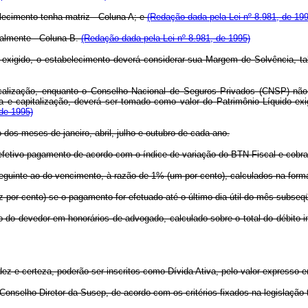
elecimento tenha matriz - Coluna A; e
(Redação dada pela Lei nº 8.981, de 199
nalmente - Coluna B.
(Redação dada pela Lei nº 8.981, de 1995)
 exigido, o estabelecimento deverá considerar sua Margem de Solvência, ta
calização, enquanto o Conselho Nacional de Seguros Privados (CNSP) não 
da e capitalização, deverá ser tomado como valor do Patrimônio Líquido exig
 de 1995)
io dos meses de janeiro, abril, julho e outubro de cada ano.
o efetivo pagamento de acordo com o índice de variação do BTN Fiscal e cob
seguinte ao do vencimento, à razão de 1% (um por cento), calculados na forma 
 por cento) se o pagamento for efetuado até o último dia útil do mês subseq
ão do devedor em honorários de advogado, calculado sobre o total do débito i
idez e certeza, poderão ser inscritos como Dívida Ativa, pelo valor expresso
Conselho Diretor da Susep, de acordo com os critérios fixados na legislação t