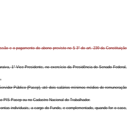
ssão e o pagamento do abono previsto no § 3° do art. 239 da Constituição
aiva, 1° Vice-Presidente, no exercício da Presidência do Senado Federal,
:
ervidor Público (Pasep), até dois salários mínimos médios de remuneração
o PIS-Pasep ou no Cadastro Nacional do Trabalhador.
ontas individuais, a cargo do Fundo, e complementado, quando for o caso,