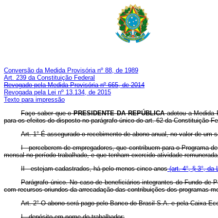
Conversão da Medida Provisória nº 88, de 1989
Art. 239 da Constituição Federal
Revogado pela Medida Provisória nº 665, de 2014
Revogada pela Lei nº 13.134, de 2015
Texto para impressão
Faço saber que o
PRESIDENTE DA REPÚBLICA
adotou a Medida P
para os efeitos do disposto no parágrafo único do art. 62 da Constituição Fe
Art. 1° É assegurado o recebimento de abono anual, no valor de um 
I - perceberem de empregadores, que contribuem para o Programa de 
mensal no período trabalhado, e que tenham exercido atividade remunerada 
II - estejam cadastrados, há pelo menos cinco anos
(art. 4°, § 3°, d
Parágrafo único. No caso de beneficiários integrantes do Fundo de 
com recursos oriundos da arrecadação das contribuições dos programas me
Art. 2° O abono será pago pelo Banco do Brasil S.A. e pela Caixa Ec
I - depósito em nome do trabalhador;