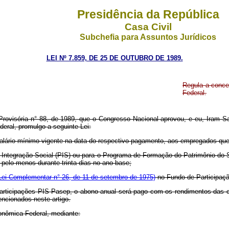
Presidência da República
Casa Civil
Subchefia para Assuntos Jurídicos
LEI Nº 7.859, DE 25 DE OUTUBRO DE 1989.
Regula a conce
Federal.
rovisória n° 88, de 1989, que o Congresso Nacional aprovou, e eu, Iram Sar
deral, promulgo a seguinte Lei:
salário mínimo vigente na data do respectivo pagamento, aos empregados que
Integração Social (PIS) ou para o Programa de Formação do Patrimônio do S
pelo menos durante trinta dias no ano-base;
a Lei Complementar n° 26, de 11 de setembro de 1975)
no Fundo de Participaçã
Participações PIS-Pasep, o abono anual será pago com os rendimentos das c
ncionados neste artigo.
onômica Federal, mediante: