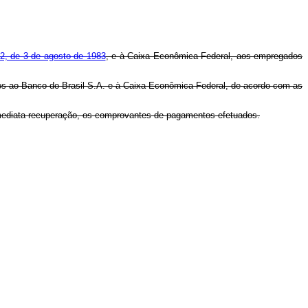
52, de 3 de agosto de 1983
, e à Caixa Econômica Federal, aos empregados
os ao Banco do Brasil S.A. e à Caixa Econômica Federal, de acordo com as
 imediata recuperação, os comprovantes de pagamentos efetuados.