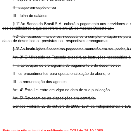
II - saque em espécie; ou
III - folha de salários.
§ 1° Ao Banco do Brasil S.A. caberá o pagamento aos servidores e
dos contribuintes a que se refere o art. 15 do mesmo Decreto-Lei.
§ 2° Os recursos financeiros, necessários à complementação no pará
datas de desembolsos previstas nos respectivos cronogramas.
§ 3° As instituições financeiras pagadoras manterão em seu poder, à
Art. 3° O Ministério da Fazenda expedirá as instruções necessárias 
I - a aprovação do cronograma de pagamento e de desembolso;
II - os procedimentos para operacionalização do abono; e
III - a remuneração dos agentes.
Art. 4° Esta Lei entra em vigor na data de sua publicação.
Art. 5° Revogam-se as disposições em contrário.
Senado Federal, 25 de outubro de 1989; 168° da Independência e 101
Este texto não substitui o publicado no DOU de 26.10.1989