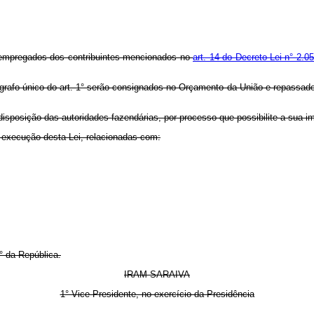
 empregados dos contribuintes mencionados no
art. 14 do Decreto-Lei n° 2.0
grafo único do art. 1° serão consignados no Orçamento da União e repassad
 disposição das autoridades fazendárias, por processo que possibilite a sua
à execução desta Lei, relacionadas com:
° da República.
IRAM SARAIVA
1° Vice-Presidente, no exercício da Presidência