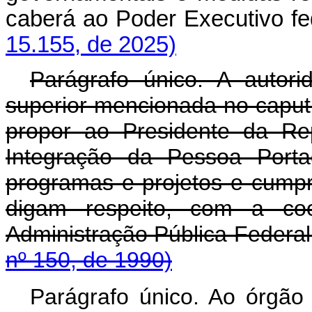
caberá ao Poder Executivo 
15.155, de 2025)
Parágrafo único. A autor
superior mencionada no caput 
propor ao Presidente da Rep
Integração da Pessoa Porta
programas e projetos e cumpri
digam respeito, com a co
Administração Pública
nº 150, de 1990)
Parágrafo único. Ao órgão 