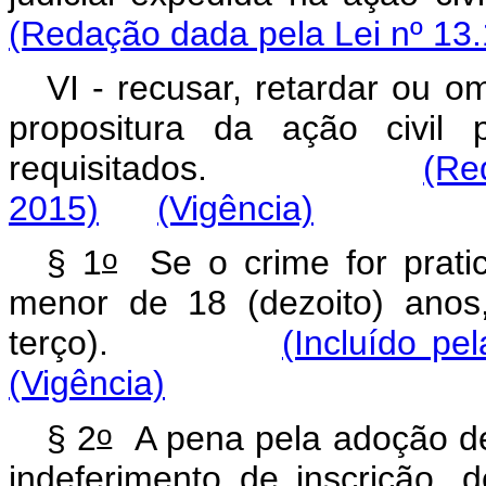
(Redação dada pela Lei nº 13.
VI - recusar, retardar ou o
propositura da ação civil 
requisitados.
(Re
2015)
(Vigência)
o
§ 1
Se o crime for pratic
menor de 18 (dezoito) ano
terço).
(Incluído pe
(Vigência)
o
§ 2
A pena pela adoção deli
indeferimento de inscrição,