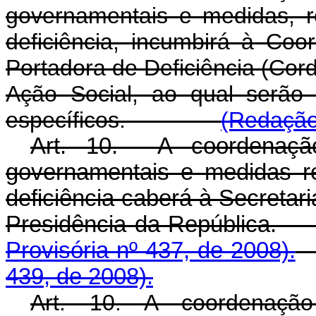
governamentais e medidas, r
deficiência, incumbirá à Co
Portadora de Deficiência (Cor
Ação Social, ao qual serão 
específicos.
(Redação
Art. 10. A coordenação
governamentais e medidas r
deficiência caberá à Secretar
Presidência da Repúb
Provisória nº 437, de 2008).
439, de 2008).
Art. 10. A coordenação