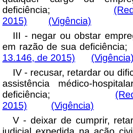
deficiência;
(Re
2015)
(Vigência)
III - negar ou obstar empr
em razão de sua deficiência;
13.146, de 2015)
(Vigência
IV - recusar, retardar ou dif
assistência médico-hospita
deficiência;
(Re
2015)
(Vigência)
V - deixar de cumprir, ret
judicial expedida na açã