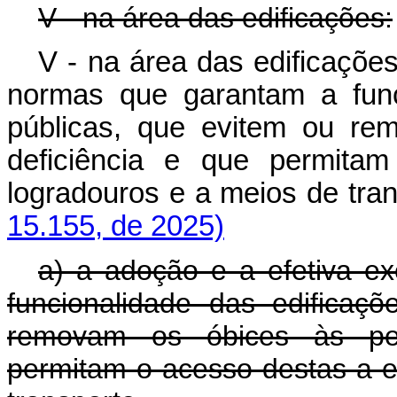
V - na área das edificações:
V - na área das edificaçõe
normas que garantam a func
públicas, que evitem ou r
deficiência e que permitam
logradouros e a meios de tr
15.155, de 2025)
a) a adoção e a efetiva 
funcionalidade das edificaç
removam os óbices às pess
permitam o acesso destas a ed