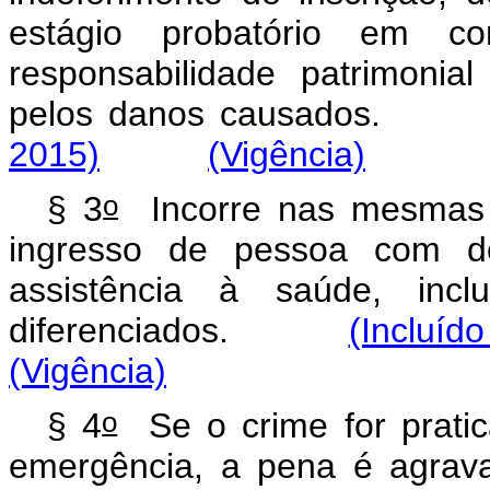
estágio probatório em co
responsabilidade patrimonia
pelos danos causad
2015)
(Vigência)
o
§ 3
Incorre nas mesmas p
ingresso de pessoa com de
assistência à saúde, inc
diferenciados.
(Incluído
(Vigência)
o
§ 4
Se o crime for prati
emergência, a pena é 