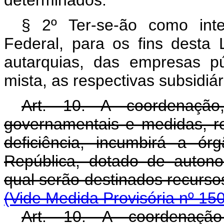
determinados.
§ 2º Ter-se-ão como inte
Federal, para os fins desta 
autarquias, das empresas p
mista, as respectivas subsidiá
Art. 10. A coordenação
governamentais e medidas, r
deficiência, incumbirá a ó
República, dotado de autonom
qual serão destinados recu
(Vide Medida Provisória nº 15
Art. 10. A coordenação