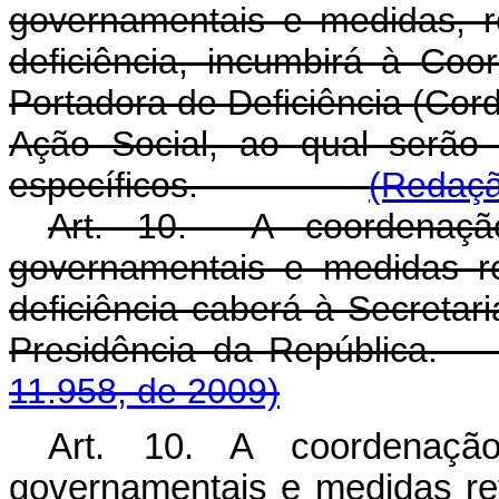
governamentais e medidas, r
deficiência, incumbirá à Co
Portadora de Deficiência (Cor
Ação Social, ao qual serão 
específicos.
(Redaçã
Art. 10. A coordenação
governamentais e medidas r
deficiência caberá à Secretar
Presidência da Repú
11.958, de 2009)
Art. 10. A coordenaçã
governamentais e medidas re