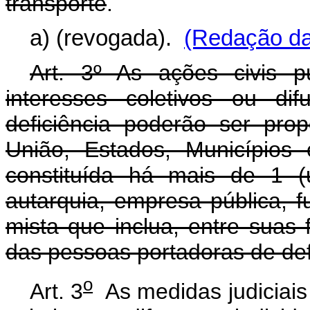
transporte
.
a) (revogada).
(Redação da
Art. 3º As ações civis p
interesses coletivos ou di
deficiência poderão ser prop
União, Estados, Municípios 
constituída há mais de 1 (
autarquia, empresa pública,
mista que inclua, entre suas f
das pessoas portadoras de def
o
Art. 3
As medidas judiciais