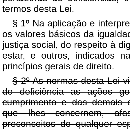
termos desta Lei.
§ 1º Na aplicação e interpr
os valores básicos da igualda
justiça social, do respeito à
estar, e outros, indicados na
princípios gerais de direito.
§ 2º As normas desta Lei v
de deficiência as ações go
cumprimento e das demais di
que lhes concernem, afa
preconceitos de qualquer es