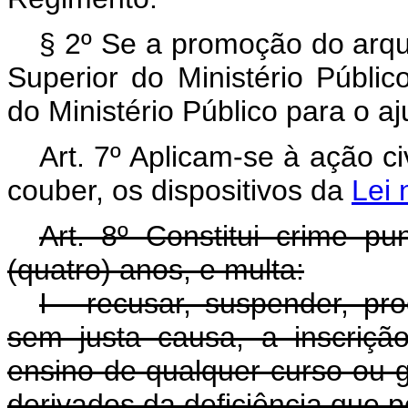
§ 2º Se a promoção do arqu
Superior do Ministério Públi
do Ministério Público para o a
Art. 7º Aplicam-se à ação ci
couber, os dispositivos da
Lei 
Art. 8º Constitui crime p
(quatro) anos, e multa:
I - recusar, suspender, pro
sem justa causa, a inscriç
ensino de qualquer curso ou g
derivados da deficiência que p