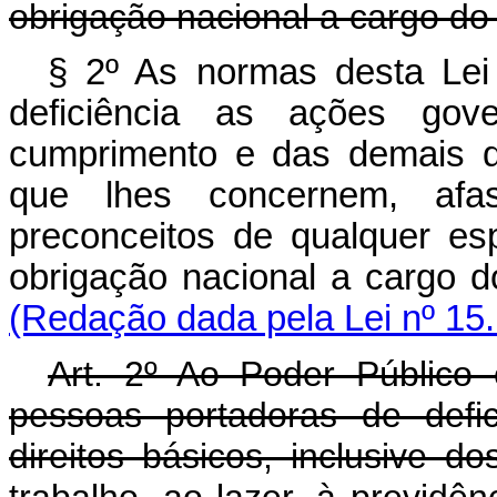
obrigação nacional a cargo do
§ 2º As normas desta Lei
deficiência as ações gov
cumprimento e das demais di
que lhes concernem, afa
preconceitos de qualquer es
obrigação nacional a cargo
(Redação dada pela Lei nº 15
Art. 2º Ao Poder Público
pessoas portadoras de defi
direitos básicos, inclusive d