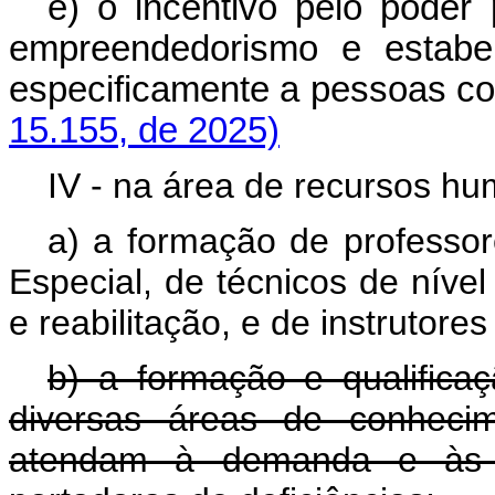
e) o incentivo pelo poder
empreendedorismo e estabel
especificamente a pessoas c
15.155, de 2025)
IV - na área de recursos h
a) a formação de professo
Especial, de técnicos de nível
e reabilitação, e de instrutore
b) a formação e qualific
diversas áreas de conhecime
atendam à demanda e às n