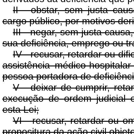
II - obstar, sem justa ca
cargo público, por motivos der
III - negar, sem justa caus
sua deficiência, emprego ou tr
IV - recusar, retardar ou dif
assistência médico-hospitalar
pessoa portadora de deficiênci
V - deixar de cumprir, reta
execução de ordem judicial 
esta Lei;
VI - recusar, retardar ou o
propositura da ação civil objet