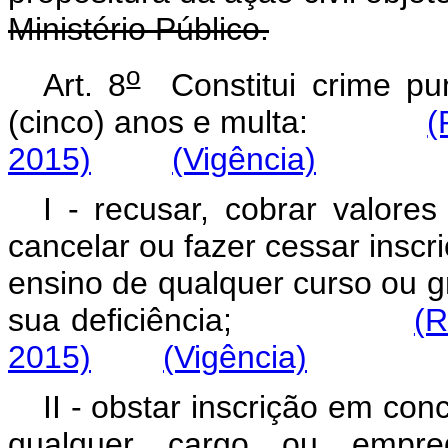
Ministério Público.
o
Art. 8
Constitui crime pun
(cinco) anos e multa:
(
2015)
(Vigência)
I - recusar, cobrar valores
cancelar ou fazer cessar insc
ensino de qualquer curso ou g
sua deficiência;
(R
2015)
(Vigência)
II - obstar inscrição em co
qualquer cargo ou empr