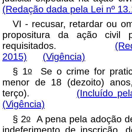
(Redação dada pela Lei nº 13.
VI - recusar, retardar ou o
propositura da ação civil 
requisitados.
(Re
2015)
(Vigência)
o
§ 1
Se o crime for pratic
menor de 18 (dezoito) ano
terço).
(Incluído pe
(Vigência)
o
§ 2
A pena pela adoção deli
indeferimento de inscrição,