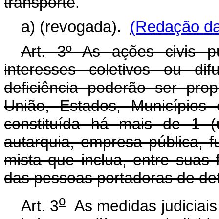
transporte
.
a) (revogada).
(Redação da
Art. 3º As ações civis p
interesses coletivos ou di
deficiência poderão ser prop
União, Estados, Municípios 
constituída há mais de 1 (
autarquia, empresa pública,
mista que inclua, entre suas f
das pessoas portadoras de def
o
Art. 3
As medidas judiciais