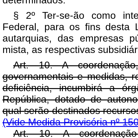
determinados.
§ 2º Ter-se-ão como inte
Federal, para os fins desta 
autarquias, das empresas p
mista, as respectivas subsidiá
Art. 10. A coordenação
governamentais e medidas, r
deficiência, incumbirá a ó
República, dotado de autonom
qual serão destinados recu
(Vide Medida Provisória nº 15
Art. 10. A coordenação