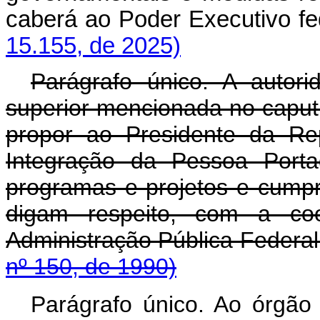
caberá ao Poder Executivo 
15.155, de 2025)
Parágrafo único. A autor
superior mencionada no caput 
propor ao Presidente da Rep
Integração da Pessoa Porta
programas e projetos e cumpri
digam respeito, com a co
Administração Pública
nº 150, de 1990)
Parágrafo único. Ao órgão 