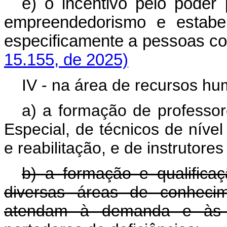
e) o incentivo pelo poder
empreendedorismo e estabel
especificamente a pessoas c
15.155, de 2025)
IV - na área de recursos h
a) a formação de professo
Especial, de técnicos de nível
e reabilitação, e de instrutore
b) a formação e qualific
diversas áreas de conhecime
atendam à demanda e às n