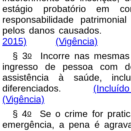
estágio probatório em co
responsabilidade patrimonia
pelos danos causad
2015)
(Vigência)
o
§ 3
Incorre nas mesmas p
ingresso de pessoa com de
assistência à saúde, inc
diferenciados.
(Incluído
(Vigência)
o
§ 4
Se o crime for prati
emergência, a pena é 