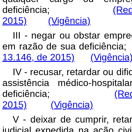
deficiência;
(Re
2015)
(Vigência)
III - negar ou obstar empr
em razão de sua deficiência;
13.146, de 2015)
(Vigência
IV - recusar, retardar ou dif
assistência médico-hospita
deficiência;
(Re
2015)
(Vigência)
V - deixar de cumprir, ret
judicial expedida na açã