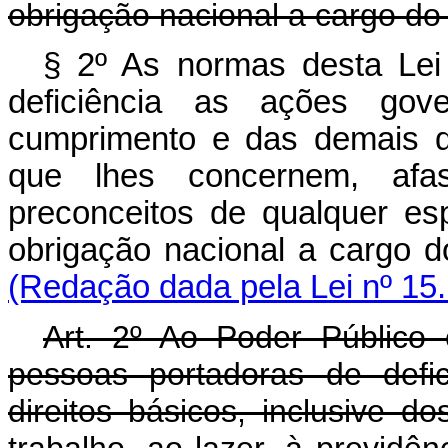
obrigação nacional a cargo do
§ 2º As normas desta Lei
deficiência as ações gov
cumprimento e das demais di
que lhes concernem, afa
preconceitos de qualquer es
obrigação nacional a cargo
(Redação dada pela Lei nº 15
Art. 2º Ao Poder Público
pessoas portadoras de defi
direitos básicos, inclusive d