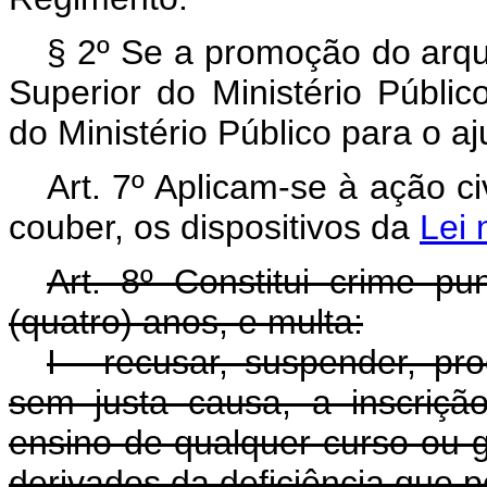
§ 2º Se a promoção do arqu
Superior do Ministério Públi
do Ministério Público para o a
Art. 7º Aplicam-se à ação ci
couber, os dispositivos da
Lei 
Art. 8º Constitui crime p
(quatro) anos, e multa:
I - recusar, suspender, pro
sem justa causa, a inscriç
ensino de qualquer curso ou g
derivados da deficiência que p