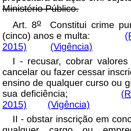
Ministério Público.
o
Art. 8
Constitui crime pun
(cinco) anos e multa:
(
2015)
(Vigência)
I - recusar, cobrar valores
cancelar ou fazer cessar insc
ensino de qualquer curso ou g
sua deficiência;
(R
2015)
(Vigência)
II - obstar inscrição em co
qualquer cargo ou empr