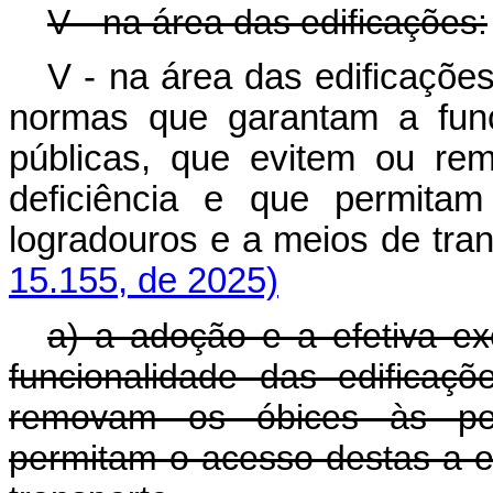
V - na área das edificações:
V - na área das edificaçõe
normas que garantam a func
públicas, que evitem ou r
deficiência e que permitam
logradouros e a meios de tr
15.155, de 2025)
a) a adoção e a efetiva 
funcionalidade das edificaç
removam os óbices às pess
permitam o acesso destas a ed