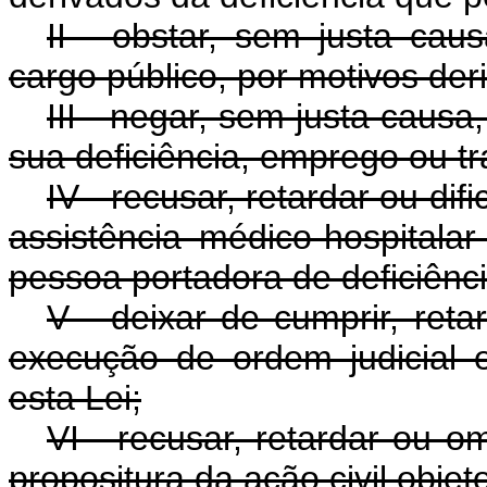
II - obstar, sem justa ca
cargo público, por motivos der
III - negar, sem justa caus
sua deficiência, emprego ou tr
IV - recusar, retardar ou dif
assistência médico-hospitalar
pessoa portadora de deficiênci
V - deixar de cumprir, reta
execução de ordem judicial 
esta Lei;
VI - recusar, retardar ou o
propositura da ação civil objet