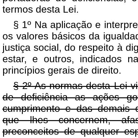
termos desta Lei.
§ 1º Na aplicação e interpr
os valores básicos da igualda
justiça social, do respeito à
estar, e outros, indicados na
princípios gerais de direito.
§ 2º As normas desta Lei v
de deficiência as ações go
cumprimento e das demais di
que lhes concernem, afa
preconceitos de qualquer es