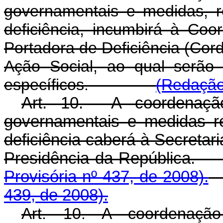
governamentais e medidas, r
deficiência, incumbirá à Co
Portadora de Deficiência (Cor
Ação Social, ao qual serão 
específicos.
(Redação
Art. 10. A coordenação
governamentais e medidas r
deficiência caberá à Secretar
Presidência da Repúb
Provisória nº 437, de 2008).
439, de 2008).
Art. 10. A coordenação