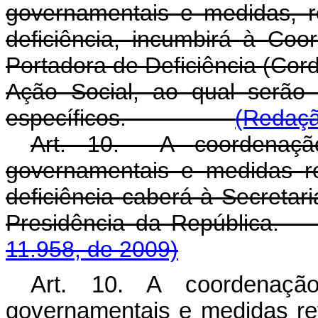
governamentais e medidas, r
deficiência, incumbirá à Co
Portadora de Deficiência (Cor
Ação Social, ao qual serão 
específicos.
(Redaçã
Art. 10. A coordenação
governamentais e medidas r
deficiência caberá à Secretar
Presidência da Repú
11.958, de 2009)
Art. 10. A coordenaçã
governamentais e medidas re