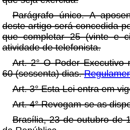
Parágrafo único. A aposen
deste artigo será concedida pe
que completar 25 (vinte e c
atividade de telefonista.
Art. 2° O Poder Executivo 
60 (sessenta) dias.
Regulamen
Art. 3° Esta Lei entra em vi
Art. 4° Revogam-se as dispo
Brasília, 23 de outubro de