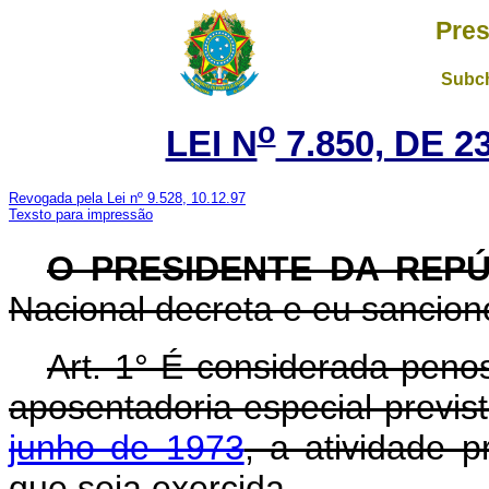
Pres
Subch
o
LEI N
7.850, DE 
Revogada pela Lei nº 9.528, 10.12.97
Texsto para impressão
O PRESIDENTE DA REPÚ
Nacional decreta e eu sanciono
Art. 1° É considerada peno
aposentadoria especial previs
junho de 1973
, a atividade p
que seja exercida.