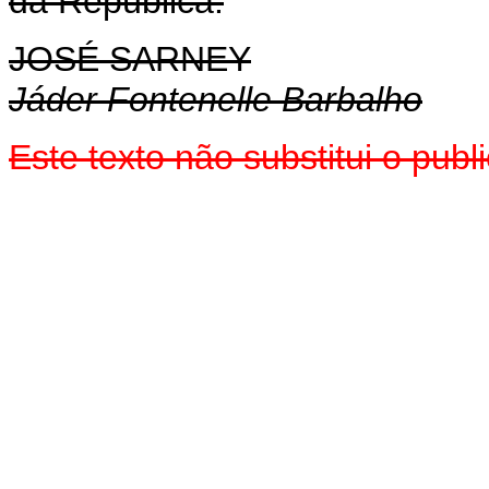
da República.
JOSÉ SARNEY
Jáder Fontenelle Barbalho
Este texto não substitui o pu