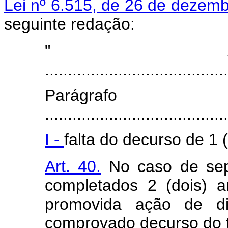
Lei nº 6.515, de 26 de dezem
seguinte redação:
"
........................................
Parágra
........................................
I -
falta do decurso de 1 
Art. 40.
No caso de sep
completados 2 (dois) a
promovida ação de di
comprovado decurso do 