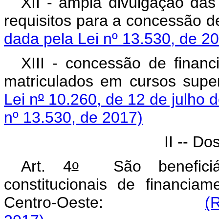
XII - ampla divulgação das
requisitos para a conces
dada pela Lei nº 13.530, de 2
XIII - concessão de finan
matriculados em cursos super
Lei n
º
10.260, de 12 de julho 
nº 13.530, de 2017)
II -- Do
o
Art. 4
São beneficiár
constitucionais de financi
Centro-Oeste:
(