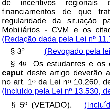
de incentivos regionais
financiamentos de que tra
regularidade da situação 
Mobiliários - CVM e os 
(Redação dada pela Lei nº 11.
§ 3º
(Revogado pela lei
o
§ 4
Os estudantes e os c
caput
deste artigo deverão a
o
o
no art. 1
da Lei n
10.260,
(Incluído pela Lei nº 13.530, d
§ 5º (VETADO).
(Inclu