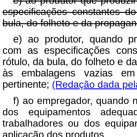
e) ao produtor que produz
especificações constantes do
bula, do folheto e da propagan
e) ao produtor, quando p
com as especificações cons
rótulo, da bula, do folheto e 
às embalagens vazias em 
pertinente;
(Redação dada pela
f) ao empregador, quando n
dos equipamentos adequ
trabalhadores ou dos equipa
aplicação dos produtos.