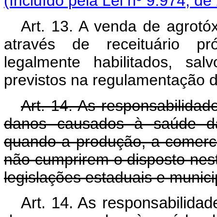
(Incluído pela Lei nº 9.974, de
Art. 13. A venda de agrotóx
através de receituário pró
legalmente habilitados, sa
previstos na regulamentação d
Art. 14. As responsabilidade
danos causados à saúde d
quando a produção, a comercia
não cumprirem o disposto nes
legislações estaduais e munic
Art. 14. As responsabilidade