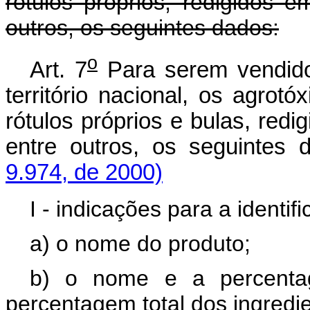
rótulos próprios, redigidos 
outros, os seguintes dados:
o
Art. 7
Para serem vendido
território nacional, os agrotó
rótulos próprios e bulas, red
entre outros, os seguintes
9.974, de 2000)
I - indicações para a ident
a) o nome do produto;
b) o nome e a percentag
percentagem total dos ingredi