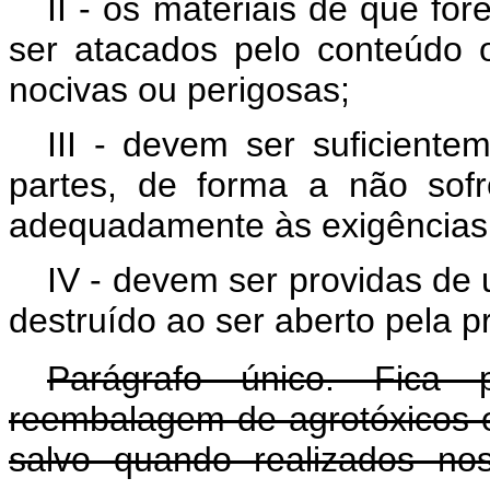
II - os materiais de que fo
ser atacados pelo conteúdo
nocivas ou perigosas;
III - devem ser suficiente
partes, de forma a não sof
adequadamente às exigências
IV - devem ser providas de 
destruído ao ser aberto pela p
Parágrafo único. Fica 
reembalagem de agrotóxicos e 
salvo quando realizados no