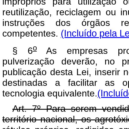
impróprios para utilização
reutilização, reciclagem ou i
instruções dos órgãos regi
competentes.
(Incluído pela L
o
§ 6
As empresas prod
pulverização deverão, no p
publicação desta Lei, inseri
destinadas a facilitar as 
tecnologia equivalente.
(Incluí
Art. 7º Para serem vend
território nacional, os agrotóx