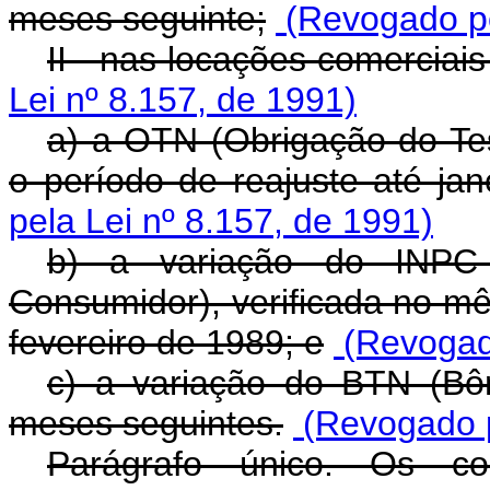
meses seguinte;
(Revogado pe
II - nas locações comerciais
Lei nº 8.157, de 1991)
a) a OTN (Obrigação do Te
o período de reajuste até jan
pela Lei nº 8.157, de 1991)
b) a variação do INPC 
Consumidor), verificada no mê
fevereiro de 1989; e
(Revogad
c) a variação do BTN (Bô
meses seguintes.
(Revogado p
Parágrafo único. Os co