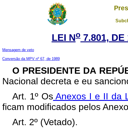
Pres
Subch
o
LEI N
7.801, DE
Mensagem de veto
Conversão da MPV nº 67, de 1989
O PRESIDENTE DA REPÚ
Nacional decreta e eu sanciono
Art. 1º Os
Anexos I e II da 
ficam modificados pelos Anexos
Art. 2º (Vetado).