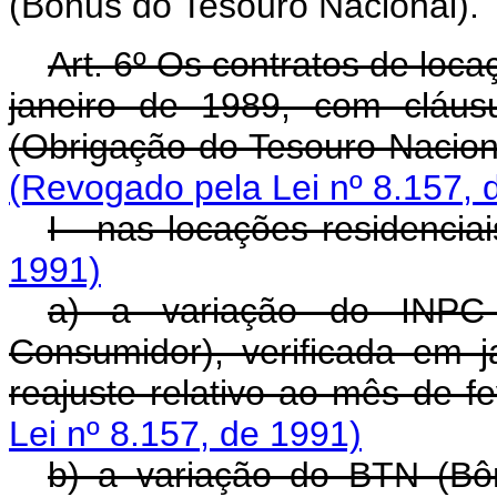
(Bônus do Tesouro Nacional).
Art. 6º Os contratos de loc
janeiro de 1989, com cláus
(Obrigação do Tesouro Naciona
(Revogado pela Lei nº 8.157, 
I - nas locações residenciai
1991)
a) a variação do INPC 
Consumidor), verificada em 
reajuste relativo ao mês de f
Lei nº 8.157, de 1991)
b) a variação do BTN (Bô