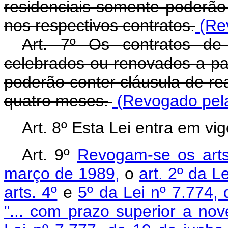
residenciais somente poderão 
nos respectivos contratos.
(Re
Art. 7º Os contratos de 
celebrados ou renovados a par
poderão conter cláusula de rea
quatro meses.
(Revogado pela
Art. 8º Esta Lei entra em vi
Art. 9º
Revogam-se os arts
março de 1989,
o
art. 2º da L
arts. 4º
e
5º da Lei nº 7.774,
"... com prazo superior a nove