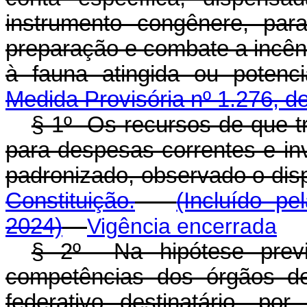
instrumento congênere, para
preparação e combate a incêndi
à fauna atingida ou poten
Medida Provisória nº 1.276, d
§ 1º Os recursos de que t
para despesas correntes e in
padronizado, observado o dis
Constituição.
(Incluído pe
2024)
Vigência encerrada
§ 2º Na hipótese prev
competências dos órgãos de
federativo destinatário, p