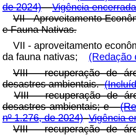
de 2024)
Vigência encerrad
VII - Aproveitamento Econôm
e Fauna Nativas.
VII - aproveitamento econôm
da fauna nativas;
(Redação d
VIII - recuperação de á
desastres ambientais.
(Incluí
VIII - recuperação de á
desastres ambientais; e
(Re
nº 1.276, de 2024)
Vigência e
VIII - recuperação de á