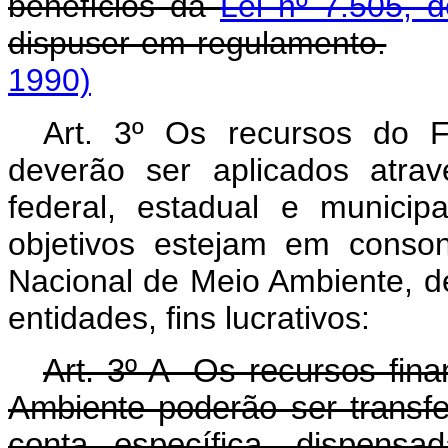
benefícios da
Lei nº 7.505, 
dispuser em regulamento.
1990)
Art. 3º Os recursos do 
deverão ser aplicados atra
federal, estadual e municip
objetivos estejam em conso
Nacional de Meio Ambiente, d
entidades, fins lucrativos:
Art. 3º-A Os recursos fin
Ambiente poderão ser transfe
conta específica, dispens