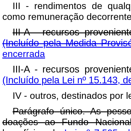
III - rendimentos de qual
como remuneração decorrente 
III-A - recursos proveni
(Incluído pela Medida Provis
encerrada
III-A - recursos provenie
(Incluído pela Lei nº 15.143, 
IV - outros, destinados por le
Parágrafo único. As pesso
doações ao Fundo Naciona