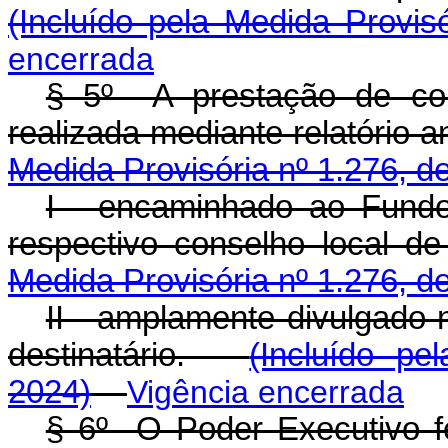
(Incluído pela Medida Provis
encerrada
§ 5º A prestação de con
realizada mediante relatório a
Medida Provisória nº 1.276, d
I - encaminhado ao Fund
respectivo conselho local d
Medida Provisória nº 1.276, d
II - amplamente divulgado n
destinatário.
(Incluído pe
2024)
Vigência encerrada
§ 6º O Poder Executivo fed