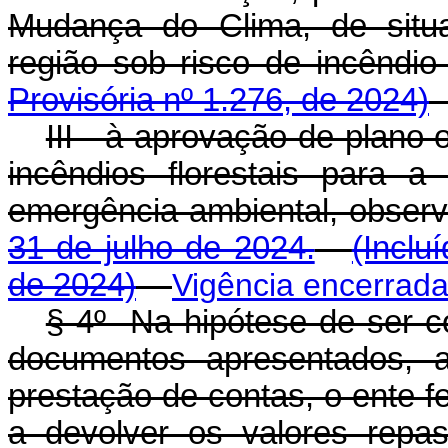
Mudança do Clima, de situ
região sob risco de incêndio f
Provisória nº 1.276, de 2024)
III - à aprovação de plano
incêndios florestais para 
emergência ambiental, obser
31 de julho de 2024.
(Inclu
de 2024)
Vigência encerrad
§ 4º Na hipótese de ser c
documentos apresentados, 
prestação de contas, o ente fe
a devolver os valores repas