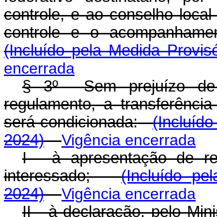
controle, e ao conselho loca
controle e o acompanhame
(Incluído pela Medida Provis
encerrada
§ 3º Sem prejuízo de o
regulamento, a transferênci
será condicionada:
(Incluído
2024)
Vigência encerrada
I - à apresentação de re
interessado;
(Incluído pe
2024)
Vigência encerrada
II - à declaração, pelo Mi