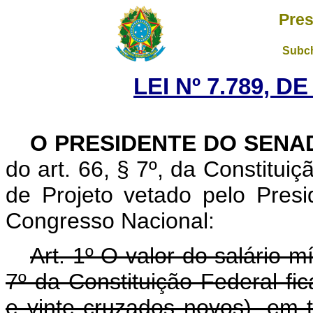
Pres
Subch
LEI Nº 7.789, D
O PRESIDENTE DO SENA
do art. 66, § 7º, da Constituiç
de Projeto vetado pelo Pres
Congresso Nacional:
Art. 1º O valor do salário m
7º da Constituição Federal fi
e vinte cruzados novos), em to