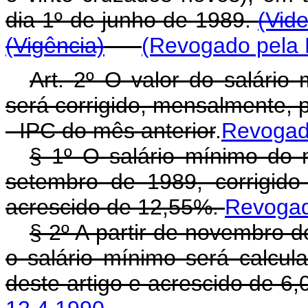
dia 1º de junho de 1989.
(Vid
(Vigência)
(Revogado pela 
Art. 2º O valor do salário 
será corrigido, mensalmente, 
- IPC do mês anterior
.
Revogado
§ 1º O salário mínimo do
setembro de 1989, corrigido
acrescido de 12,55%.
Revogado
§ 2º A partir de novembro d
o salário mínimo será calcu
deste artigo e acrescido de 6