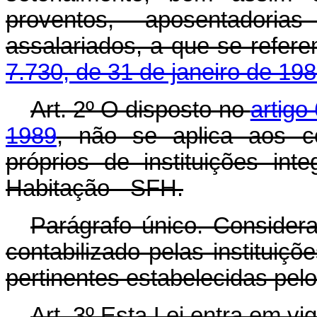
proventos, aposentador
assalariados, a que se refer
7.730, de 31 de janeiro de 198
Art. 2º O disposto no
artigo
1989
, não se aplica aos c
próprios de instituições in
Habitação - SFH.
Parágrafo único. Considera
contabilizado pelas institui
pertinentes estabelecidas pelo
Art. 3º Esta Lei entra em vi