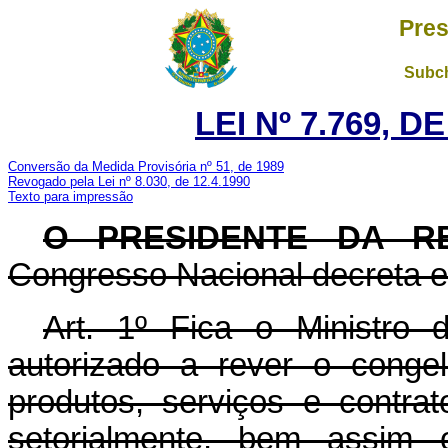
Pres
Subch
LEI Nº 7.769, D
Conversão da Medida Provisória nº 51, de 1989
Revogado pela Lei nº 8.030, de 12.4.1990
Texto para impressão
O PRESIDENTE DA RE
Congresso Nacional decreta e 
Art. 1º Fica o Ministro 
autorizado a rever o conge
produtos, serviços e contrat
setorialmente, bem assim o