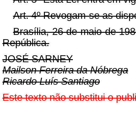
Art. 4º Revogam-se as disp
Brasília, 26 de maio de 19
República.
JOSÉ SARNEY
Mailson Ferreira da Nóbrega
Ricardo Luís Santiago
Este texto não substitui o pu