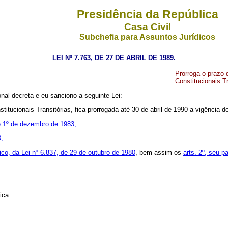
Presidência da República
Casa Civil
Subchefia para Assuntos Jurídicos
LEI Nº 7.763, DE 27 DE ABRIL DE 1989.
Prorroga o prazo 
Constitucionais Tr
al decreta e eu sanciono a seguinte Lei:
itucionais Transitórias, fica prorrogada até 30 de abril de 1990 a vigência do
e 1º de dezembro de 1983;
3;
ico, da Lei nº 6.837, de 29 de outubro de 1980
, bem assim os
arts. 2º, seu p
ica.