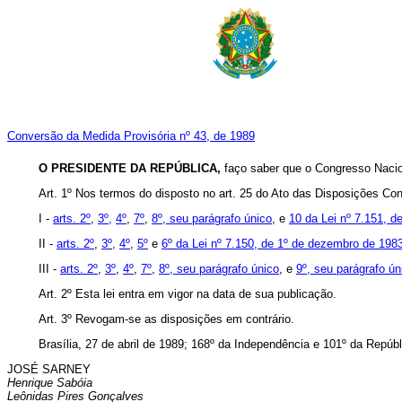
Conversão da Medida Provisória nº 43, de 1989
O PRESIDENTE DA REPÚBLICA,
faço saber que o Congresso Nacion
Art. 1º Nos termos do disposto no art. 25 do Ato das Disposições Const
I -
arts. 2º
,
3º,
4º
,
7º
,
8º, seu parágrafo único
, e
10 da Lei nº 7.151, d
II -
arts. 2º
,
3º,
4º
,
5º
e
6º da Lei nº 7.150, de 1º de dezembro de 198
III -
arts. 2º
,
3º
,
4º
,
7º
,
8º, seu parágrafo único
, e
9º, seu parágrafo ún
Art. 2º Esta lei entra em vigor na data de sua publicação.
Art. 3º Revogam-se as disposições em contrário.
Brasília, 27 de abril de 1989; 168º da Independência e 101º da Repúbl
JOSÉ SARNEY
Henrique Sabóia
Leônidas Pires Gonçalves