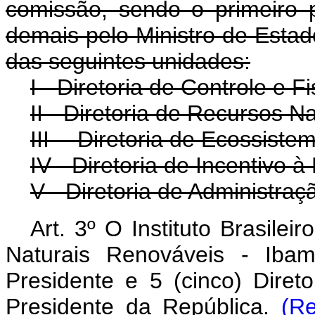
comissão, sendo o primeiro 
demais pelo Ministro de Estado 
das seguintes unidades:
I - Diretoria de Controle e F
II - Diretoria de Recursos N
III -- Diretoria de Ecossiste
IV - Diretoria de Incentivo 
V - Diretoria de Administraç
Art. 3º O Instituto Brasile
Naturais Renováveis - Ibam
Presidente e 5 (cinco) Dire
Presidente da República.
(R