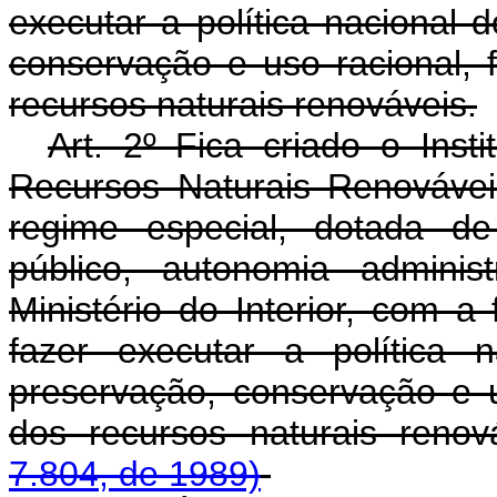
executar a política nacional
conservação e uso racional, f
recursos naturais renováveis.
Art. 2º Fica criado o Inst
Recursos Naturais Renovávei
regime especial, dotada de 
público, autonomia administ
Ministério do Interior, com a
fazer executar a política
preservação, conservação e us
dos recursos naturais renov
7.804, de 1989)