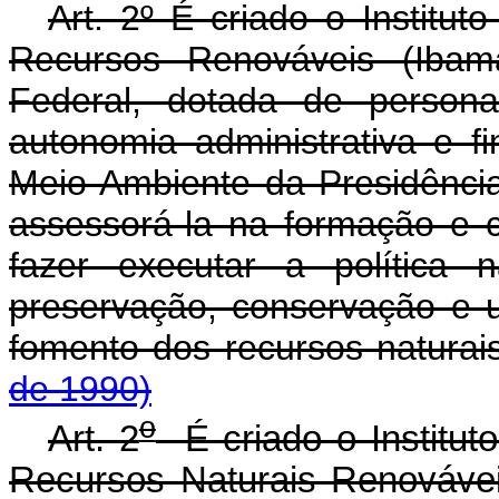
Art. 2º É criado o Institut
Recursos Renováveis (Ibam
Federal, dotada de personal
autonomia administrativa e fi
Meio Ambiente da Presidência
assessorá-la na formação e
fazer executar a política
preservação, conservação e us
fomento dos recursos naturai
de 1990)
o
Art. 2
É criado o Institut
Recursos Naturais Renovávei