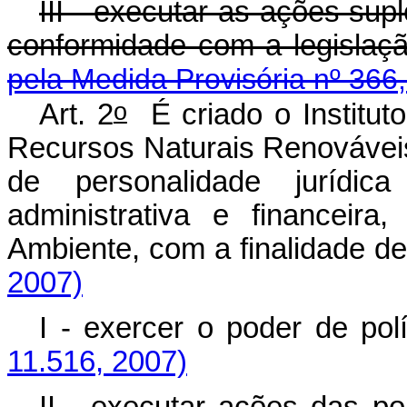
III - executar as ações sup
conformidade com a legislaçã
pela Medida Provisória nº 366
o
Art. 2
É criado o Institut
Recursos Naturais Renováveis
de personalidade jurídica
administrativa e financeira
Ambiente, com a finalidade d
2007)
I - exercer o poder de pol
11.516, 2007)
II - executar ações das po