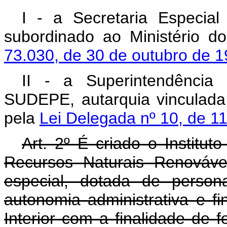
I - a Secretaria Especi
subordinado ao Ministério do 
73.030, de 30 de outubro de 
II - a Superintendência
SUDEPE, autarquia vinculada a
pela
Lei Delegada nº 10, de 1
Art. 2º É criado o Institut
Recursos Naturais Renováve
especial, dotada de personal
autonomia administrativa e fi
Interior com a finalidade de f