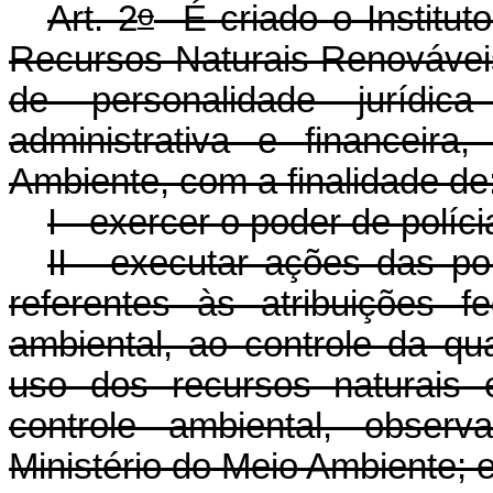
o
Art. 2
É criado o Institut
Recursos Naturais Renováveis
de personalidade jurídica
administrativa e financeira
Ambiente, com a finalidade de
I - exercer o poder de políc
II - executar ações das po
referentes às atribuições fe
ambiental, ao controle da qu
uso dos recursos naturais 
controle ambiental, obser
Ministério do Meio Ambiente; 