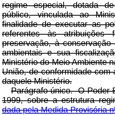
regime especial, dotada de 
público, vinculada ao Min
finalidade de executar as po
referentes às atribuições 
preservação, à conservação 
ambientais e sua fiscaliza
Ministério do Meio Ambiente 
União, de conformidade com a 
daquele Ministério.
Parágrafo único. O Poder Ex
1999, sobre a estrutura re
dada pela Medida Provisória n