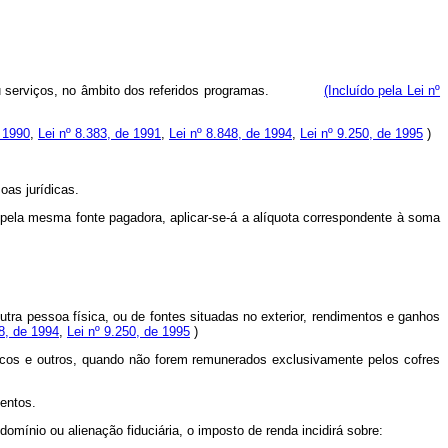
ens ou serviços, no âmbito dos referidos programas.
(Incluído pela Lei nº
e 1990
,
Lei nº 8.383, de 1991
,
Lei nº 8.848, de 1994
,
Lei nº 9.250, de 1995
)
oas jurídicas.
 pela mesma fonte pagadora, aplicar-se-á a alíquota correspondente à soma
utra pessoa física, ou de fontes situadas no exterior, rendimentos e ganhos
48, de 1994
,
Lei nº 9.250, de 1995
)
blicos e outros, quando não forem remunerados exclusivamente pelos cofres
mentos.
domínio ou alienação fiduciária, o imposto de renda incidirá sobre: