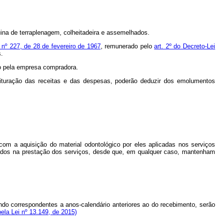
uina de terraplenagem, colheitadeira e assemelhados.
i nº 227, de 28 de fevereiro de 1967
, remunerado pelo
art. 2º do Decreto-Lei
s.
ro pela empresa compradora.
turação das receitas e das despesas, poderão deduzir dos emolumentos
com a aquisição do material odontológico por eles aplicadas nos serviços
zados na prestação dos serviços, desde que, em qualquer caso, mantenham
do correspondentes a anos-calendário anteriores ao do recebimento, serão
ela Lei nº 13.149, de 2015)