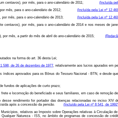
nta e um centavos), por mês, para o ano-calendário de 2011;
(Incluída pe
tavos), por mês, para o ano-calendário de 2012;
(Incluída pela Lei nº 12.46
tavos), por mês, para o ano-calendário de 2013;
(Incluída pela Lei nº 12.46
 e sete centavos), por mês, para o ano-calendário de 2014 e nos meses d
avos), por mês, a partir do mês de abril do ano-calendário de 2015;
(Redação
utados na forma do art. 36 desta Lei;
º 1.598, de 26 de dezembro de 1977
, relativamente aos lucros apurados em pe
 índices aprovados para os Bônus do Tesouro Nacional - BTN, e desde que se
 de fundos de aplicações de curto prazo;
 frete e locomoção do beneficiado e seus familiares, em caso de remoção de u
io desse rendimento for portador das doenças relacionadas no inciso XIV d
contraída após a concessão da pensão.
(Incluído pela Lei nº 8.541, de 1992
e Municípios, relativos ao Imposto sobre Operações relativas à Circulação d
Qualquer Natureza - ISS, no âmbito de programas de concessão de crédito