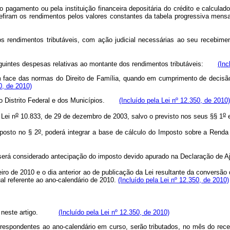
o pagamento ou pela instituição financeira depositária do crédito e calcula
e refiram os rendimentos pelos valores constantes da tabela progressiva 
rendimentos tributáveis, com ação judicial necessárias ao seu recebiment
guintes despesas relativas ao montante dos rendimentos tributáveis:
(Inc
em face das normas do Direito de Família, quando em cumprimento de decisão
0, de 2010)
, do Distrito Federal e dos Municípios.
(Incluído pela Lei nº 12.350, de 2010)
o
o
 Lei n
10.833, de 29 de dezembro de 2003, salvo o previsto nos seus §§ 1
e
o
sposto no § 2
, poderá integrar a base de cálculo do Imposto sobre a Renda
será considerado antecipação do imposto devido apurado na Declaração de A
iro de 2010 e o dia anterior ao de publicação da Lei resultante da conversão
al referente ao ano-calendário de 2010.
(Incluído pela Lei nº 12.350, de 2010)
posto neste artigo.
(Incluído pela Lei nº 12.350, de 2010)
pondentes ao ano-calendário em curso, serão tributados, no mês do recebi