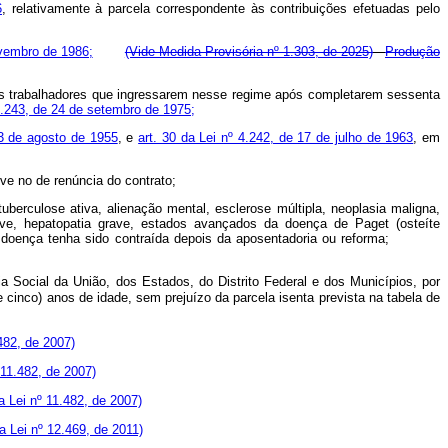
6
, relativamente à parcela correspondente às contribuições efetuadas pelo
ovembro de 1986;
(Vide Medida Provisória nº 1.303, de 2025)
Produção
elos trabalhadores que ingressarem nesse regime após completarem sessenta
 6.243, de 24 de setembro de 1975;
23 de agosto de 1955
, e
art. 30 da Lei nº 4.242, de 17 de julho de 1963
, em
ve no de renúncia do contrato;
berculose ativa, alienação mental, esclerose múltipla, neoplasia maligna,
 grave, hepatopatia grave, estados avançados da doença de Paget (osteíte
ue a doença tenha sido contraída depois da aposentadoria ou reforma;
 Social da União, dos Estados, do Distrito Federal e dos Municípios, por
e cinco) anos de idade, sem prejuízo da parcela isenta prevista na tabela de
.482, de 2007)
 11.482, de 2007)
la Lei nº 11.482, de 2007)
 Lei nº 12.469, de 2011)