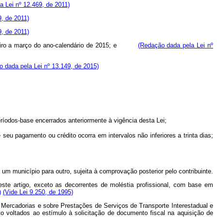
la Lei nº 12.469, de 2011)
9, de 2011)
9, de 2011)
e janeiro a março do ano-calendário de 2015; e
(Redação dada pela Lei nº
 dada pela Lei nº 13.149, de 2015)
ríodos-base encerrados anteriormente à vigência desta Lei;
u pagamento ou crédito ocorra em intervalos não inferiores a trinta dias;
m município para outro, sujeita à comprovação posterior pelo contribuinte.
este artigo, exceto as decorrentes de moléstia profissional, com base em
)
(Vide Lei 9.250, de 1995)
e Mercadorias e sobre Prestações de Serviços de Transporte Interestadual e
 voltados ao estímulo à solicitação de documento fiscal na aquisição de