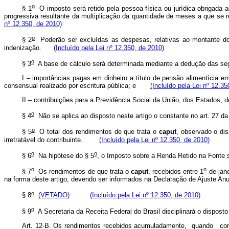
o
§ 1
O imposto será retido pela pessoa física ou jurídica obrigada a
progressiva resultante da multiplicação da quantidade de meses a que s
nº 12.350, de 2010)
o
§ 2
Poderão ser excluídas as despesas, relativas ao montante dos 
indenização.
(Incluído pela Lei nº 12.350, de 2010)
o
§ 3
A base de cálculo será determinada mediante a dedução das se
I – importâncias pagas em dinheiro a título de pensão alimentícia 
consensual realizado por escritura pública; e
(Incluído pela Lei nº 12.35
II – contribuições para a Previdência Social da União, dos Estados
o
§ 4
Não se aplica ao disposto neste artigo o constante no art. 27 da
o
§ 5
O total dos rendimentos de que trata o
caput
, observado o di
irretratável do contribuinte.
(Incluído pela Lei nº 12.350, de 2010)
o
o
§ 6
Na hipótese do § 5
, o Imposto sobre a Renda Retido na Fonte 
o
o
§ 7
Os rendimentos de que trata o
caput
, recebidos entre 1
de jane
na forma deste artigo, devendo ser informados na Declaração de Ajuste Anu
o
§ 8
(VETADO)
(Incluído pela Lei nº 12.350, de 2010)
o
§ 9
A Secretaria da Receita Federal do Brasil disciplinará o dis
Art. 12-B. Os rendimentos recebidos acumuladamente, quando corres