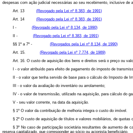
despesas com ação judicial necessárias ao seu recebimento, inclusive 
Art. 13
(Revogado pela Lei nº 8.383, de 1991)
Art. 14
(Revogado pela Lei nº 8.383, de 1991)
I -
(Revogado pela Lei nº 8.134, de 1990)
II -
(Revogado pela Lei nº 8.383, de 1991)
§§ 1º a 7º -
(Revogados pela Lei nº 8.134, de 1990)
Art. 15.
(Revogado pela Lei nº 7.774, de 1989)
Art. 16. O custo de aquisição dos bens e direitos será o preço ou val
I - o valor atribuído para efeito de pagamento do imposto de transmis
II - o valor que tenha servido de base para o cálculo do Imposto de 
III - o valor da avaliação do inventário ou arrolamento;
IV - o valor de transmissão, utilizado na aquisição, para cálculo do ga
V - seu valor corrente, na data da aquisição.
§ 1º O valor da contribuição de melhoria integra o custo do imóvel.
§ 2º O custo de aquisição de títulos e valores mobiliários, de quotas
§ 3º No caso de participação societária resultantes de aumento de cap
reserva capitalizado, que corresponder ao sócio ou acionista beneficiário