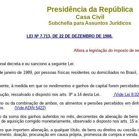
Presidência da República
Casa Civil
Subchefia para Assuntos Jurídicos
LEI Nº 7.713, DE 22 DE DEZEMBRO DE 1988.
Altera a legislação do imposto de re
nal decreta e eu sanciono a seguinte Lei:
de janeiro de 1989, por pessoas físicas residentes ou domiciliados no Brasil
mente, à medida em que os rendimentos e ganhos de capital forem percebidos
 dedução, ressalvado o disposto nos arts. 9º a 14 desta Lei.
(Vide Lei 8.02
balho ou da combinação de ambos, os alimentos e pensões percebidos em din
larados.
(Vide ADIN 5422)
ado da soma dos ganhos auferidos no mês, decorrentes de alienação de bens
o de aquisição corrigido monetariamente, observado o disposto nos arts. 15 a 
s que importem alienação, a qualquer título, de bens ou direitos ou cessão 
mento, doação, procuração em causa própria, promessa de compra e venda, ce