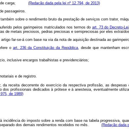
sporte de carga;
(Redação dada pela lei nº 12.794, de 2013)
 de passageiros.
-se também sobre o rendimento bruto da prestação de serviços com trator, máq
 auferido pelos garimpeiros matriculados nos termos do
art. 73 do Decreto-Le
as de metais preciosos, pedras preciosas e semipreciosas por eles extraído
e artigo far-se-á com base na via da nota de aquisição destinada ao garimpei
refere o
art. 236 da Constituição da República
, desde que mantenham escri
o, inclusive encargos trabalhistas e previdenciários;
tariais e de registro.
 da receita decorrente do exercício da respectiva profissão, as despesas 
os profissionais dedicados à prótese e à anestesia, eventualmente utili
7.975, de 1989)
 incidência do imposto sobre a renda com base na tabela progressiva, quan
o, em separado dos demais rendimentos recebidos no mês.
(Redação dada p