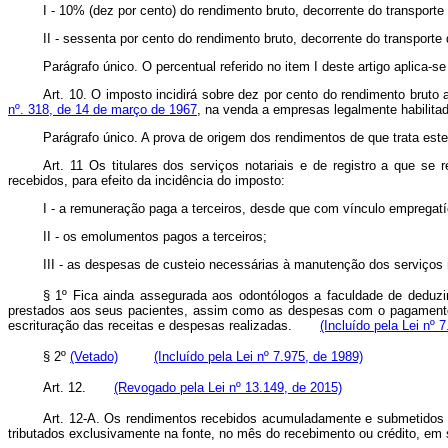
I - 10% (dez por cento) do rendimento bruto, decorrente do tran
II - sessenta por cento do rendimento bruto, decorrente do transporte
Parágrafo único. O percentual referido no item I deste artigo aplica
Art. 10. O imposto incidirá sobre dez por cento do rendimento bruto
nº. 318, de 14 de março de 1967
, na venda a empresas legalmente habilitad
Parágrafo único. A prova de origem dos rendimentos de que trata est
Art. 11 Os titulares dos serviços notariais e de registro a que se 
recebidos, para efeito da incidência do imposto:
I - a remuneração paga a terceiros, desde que com vínculo empregatíci
II - os emolumentos pagos a terceiros;
III - as despesas de custeio necessárias à manutenção dos serviços no
§ 1º Fica ainda assegurada aos odontólogos a faculdade de deduzir,
prestados aos seus pacientes, assim como as despesas com o pagamento d
escrituração das receitas e despesas realizadas.
(Incluído pela Lei nº 
§ 2º
(Vetado)
(Incluído pela Lei nº 7.975, de 1989)
Art. 12.
(Revogado pela Lei nº 13.149, de 2015)
Art. 12-A. Os rendimentos recebidos acumuladamente e submetidos à
tributados exclusivamente na fonte, no mês do recebimento ou crédit