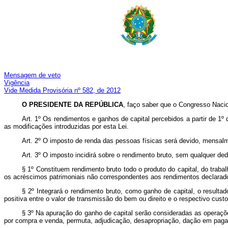
Mensagem de veto
Vigência
Vide Medida Provisória nº 582, de 2012
O PRESIDENTE DA REPÚBLICA
, faço saber que o Congresso Nacio
Art. 1º Os rendimentos e ganhos de capital percebidos a partir de 1º 
as modificações introduzidas por esta Lei.
Art. 2º O imposto de renda das pessoas físicas será devido, mensal
Art. 3º O imposto incidirá sobre o rendimento bruto, sem qualquer
§ 1º Constituem rendimento bruto todo o produto do capital, do tra
os acréscimos patrimoniais não correspondentes aos rendimentos dec
§ 2º Integrará o rendimento bruto, como ganho de capital, o result
positiva entre o valor de transmissão do bem ou direito e o respectivo cust
§ 3º Na apuração do ganho de capital serão consideradas as operaçõe
por compra e venda, permuta, adjudicação, desapropriação, dação em paga