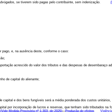
de advogados, se tiverem sido pagas pelo contribuinte, sem indenização.
(
or pago, e, na ausência deste, conforme o caso:
são;
Importação acrescido do valor dos tributos e das despesas de desembaraço ad
nho de capital do alienante;
 de capital e dos bens fungíveis será a média ponderada dos custos unitários
ital por incorporação de lucros e reservas, que tenham sido tributados na fo
.
(Vide Medida Provisória nº 1.303, de 2025)
Produção de efeitos
Vigênci