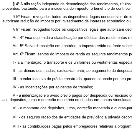
§ 4º A tributação independe da denominação dos rendimentos, títulos 
proventos, bastando, para a incidência do imposto, o benefício do contribuin
§ 5º Ficam revogados todos os dispositivos legais concessivos de 
autorizam redução do imposto por investimento de interesse econômico ou 
§ 6º Ficam revogados todos os dispositivos legais que autorizam dedu
Art. 4º Fica suprimida a classificação por cédulas dos rendimentos e
Art. 5º Salvo disposição em contrário, o imposto retido na fonte sob
Art. 6º Ficam isentos do imposto de renda os seguinte rendimentos p
I - a alimentação, o transporte e os uniformes ou vestimentas especi
II - as diárias destinadas, exclusivamente, ao pagamento de despesas
III - o valor locativo do prédio construído, quando ocupado por seu pr
IV - as indenizações por acidentes de trabalho;
V - a indenização e o aviso prévio pagos por despedida ou rescisão de
aos depósitos, juros e correção monetária creditados em contas vinculada
VI - o montante dos depósitos, juros, correção monetária e quotas-p
VII - os seguros recebidos de entidades de previdência privada d
VIII - as contribuições pagas pelos empregadores relativas a progra