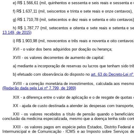
e) R$ 1.566,61 (mil, quinhentos e sessenta e seis reais e sesse
f) R$ 1.637,11 (mil, seiscentos e trinta e sete reais e onze cen
g) R$ 1.710,78 (mil, setecentos e dez reais e setenta e oito cen
h) R$ 1.787,77 (mil, setecentos e oitenta e sete reais e setenta
13.149, de 2015)
i) R$ 1.903,98 (mil, novecentos e três reais e noventa e oito cent
XVI - o valor dos bens adquiridos por doação ou herança;
XVII - os valores decorrentes de aumento de capital:
a) mediante a incorporação de reservas ou lucros que tenham sido trib
b) efetuado com observância do disposto no
art. 63 do Decreto-Lei n
XVIII - a correção monetária de investimentos, calculada aos mesmos
(Redação dada pela Lei nº 7.799, de 1989)
XIX - a diferença entre o valor de aplicação e o de resgate de quotas
XX - ajuda de custo destinada a atender às despesas com transporte,
XXI - os valores recebidos a título de pensão quando o beneficiár
conclusão da medicina especializada, mesmo que a doença tenha sido 
XXII - os valores pagos em espécie pelos Estados, Distrito Federal 
Intermunicipal e de Comunicação - ICMS e ao Imposto sobre Serviços de 