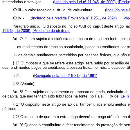
mercadorias e serviços.
(Incluído pela Lei nº 11.945, de 2009).
(Produç
XXIII - o valor recebido a título de vale-cultura.
(Incluído pela 
XXIV -
(Incluído pela Medida Provisória nº 1.251, de 2024)
Vig
Parágrafo único. O disposto no inciso XXII do
caput
deste artigo n
11.945, de 2009).
(Produção de efeitos).
Art. 7º Ficam sujeito à incidência do imposto de renda na fonte, cal
I - os rendimentos do trabalho assalariado, pagos ou creditados 
II - os demais rendimentos percebidos por pessoas físicas, que não es
§ 1º O imposto a que se refere este artigo será retido por ocasião 
dos rendimentos pagos ou creditados à pessoa física no mês, a qualquer tít
§ 2º -
(Revogado pela Lei nº 8.218, de 1991)
§ 3º (Vetado).
Art. 8º Fica sujeito ao pagamento do imposto de renda, calculado de 
de capital que não tenham sido tributados na fonte, no País. (Vide:
Lei n
§ 1º O disposto neste artigo se aplica, também, aos emolumentos e 
públicos.
§ 2º O imposto de que trata este artigo deverá ser pago até o último
Art. 9º Quando o contribuinte auferir rendimentos da prestação de ser