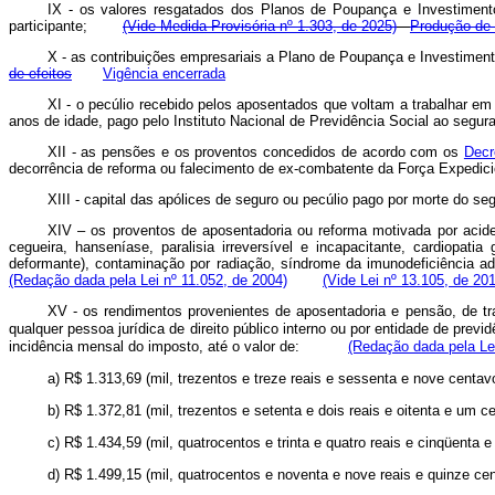
IX - os valores resgatados dos Planos de Poupança e Investiment
participante;
(Vide Medida Provisória nº 1.303, de 2025)
Produção de 
X - as contribuições empresariais a Plano de Poupança e Investiment
de efeitos
Vigência encerrada
XI - o pecúlio recebido pelos aposentados que voltam a trabalhar em
anos de idade, pago pelo Instituto Nacional de Previdência Social ao seg
XII - as pensões e os proventos concedidos de acordo com os
Decr
decorrência de reforma ou falecimento de ex-combatente da Força Expedicio
XIII - capital das apólices de seguro ou pecúlio pago por morte do s
XIV – os proventos de aposentadoria ou reforma motivada por acident
cegueira, hanseníase, paralisia irreversível e incapacitante, cardiopat
deformante), contaminação por radiação, síndrome da imunodeficiênci
(Redação dada pela Lei nº 11.052, de 2004)
(Vide Lei nº 13.105, de 20
XV - os rendimentos provenientes de aposentadoria e pensão, de tra
qualquer pessoa jurídica de direito público interno ou por entidade de prev
incidência mensal do imposto, até o valor de:
(Redação dada pela Lei
a) R$ 1.313,69 (mil, trezentos e treze reais e sessenta e nove c
b) R$ 1.372,81 (mil, trezentos e setenta e dois reais e oitenta e
c) R$ 1.434,59 (mil, quatrocentos e trinta e quatro reais e cinqü
d) R$ 1.499,15 (mil, quatrocentos e noventa e nove reais e quin