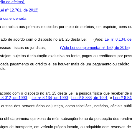
ão de efeitos).
Lei nº 12.761, de 2012)
ência encerrada
ão se aplica aos prêmios recebidos por meio de sorteios, em espécie, b
culado de acordo com o disposto no art. 25 desta Lei: (Vide:
Lei nº 8.134, d
por pessoas físicas ou jurídicas;
(Vide Lei complementar nº 150, de 2015)
tejam sujeitos à tributação exclusiva na fonte, pagos ou creditados por pess
de cada pagamento ou crédito e, se houver mais de um pagamento ou crédito,
ulo.
acordo com o disposto no art. 25 desta Lei, a pessoa física que receber de o
º 8.012, de 1990
,
Lei nº 8.134, de 1990
,
Lei nº 8.383, de 1991
, e
Lei nº 8.8
custas dos serventuários da justiça, como tabeliães, notários, oficiais pú
 dia útil da primeira quinzena do mês subseqüente ao da percepção dos rendi
viços de transporte, em veículo próprio locado, ou adquirido com reservas de 