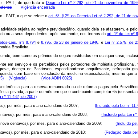
o - PAIT, de que trata o
Decreto-Lei nº 2.292, de 21 de novembro de 198
efeitos
Vigência encerrada
o - PAIT, a que se refere o
art. 5º, § 2º, do Decreto-Lei nº 2.292, de 21 de n
 atividade sujeita ao regime previdenciário, quando dela se afastarem, e p
urado ou a seus dependentes, após sua morte, nos termos do
art. 1º da Lei nº
etos-Leis, nºs 8.794
e
8.795, de 23 de janeiro de 1946
, e
Lei nº 2.579, de 
nária Brasileira;
egurado, bem como os prêmios de seguro restituídos em qualquer caso, inclusi
e em serviço e os percebidos pelos portadores de moléstia profissional, tu
ia grave, doença de Parkinson, espondiloartrose anquilosante, nefropatia
a adquirida, com base em conclusão da medicina especializada, mesmo q
15)
(Vigência)
(Vide ADIN 6025)
nsferência para a reserva remunerada ou de reforma pagos pela Previdência
idência privada, a partir do mês em que o contribuinte completar 65 (sessenta 
 nº 11.482, de 2007)
entavos), por mês, para o ano-calendário de 2007;
(Incluído pela Lei nº 11
 um centavos), por mês, para o ano-calendário de 2008;
(Incluído pela Lei nº
enta e nove centavos), por mês, para o ano-calendário de 2009;
(Incluído pe
ze centavos), por mês, para o ano-calendário de 2010;
(Redação dada pela