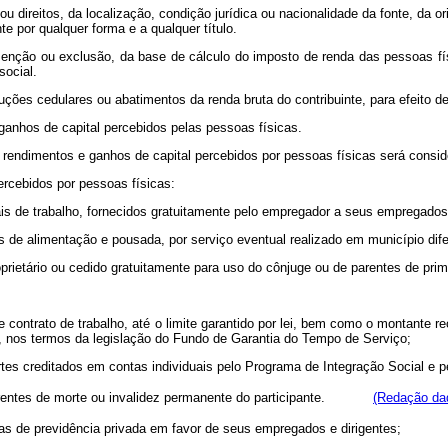
ou direitos, da localização, condição jurídica ou nacionalidade da fonte, da
te por qualquer forma e a qualquer título.
isenção ou exclusão, da base de cálculo do imposto de renda das pessoas f
social.
ções cedulares ou abatimentos da renda bruta do contribuinte, para efeito de
 ganhos de capital percebidos pelas pessoas físicas.
re rendimentos e ganhos de capital percebidos por pessoas físicas será consi
ercebidos por pessoas físicas:
ais de trabalho, fornecidos gratuitamente pelo empregador a seus empregados
 de alimentação e pousada, por serviço eventual realizado em município dife
oprietário ou cedido gratuitamente para uso do cônjuge ou de parentes de prim
 contrato de trabalho, até o limite garantido por lei, bem como o montante re
s, nos termos da legislação do Fundo de Garantia do Tempo de Serviço;
artes creditados em contas individuais pelo Programa de Integração Social e
ecorrentes de morte ou invalidez permanente do participante.
(Redação dad
mas de previdência privada em favor de seus empregados e dirigentes;