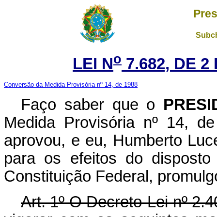
Pres
Subch
o
LEI N
7.682, DE 
Conversão da Medida Provisória nº 14, de 1988
Faço saber que o
PRESI
Medida Provisória nº 14, d
aprovou, e eu, Humberto Luc
para os efeitos do disposto
Constituição Federal, promulgo
Art. 1º O Decreto-Lei nº 2.