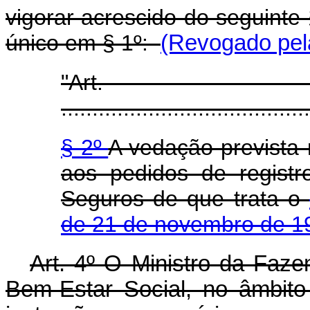
vigorar acrescido do seguinte 
único em § 1º:
(Revogado pela
"Ar
........................................
§ 2º
A vedação prevista 
aos pedidos de regist
Seguros de que trata o
de 21 de novembro de 1
Art. 4º O Ministro da Faze
Bem-Estar Social, no âmbito