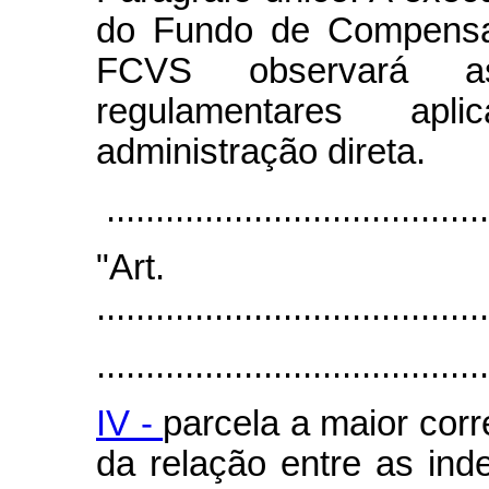
do Fundo de Compensaç
FCVS observará as
regulamentares ap
administração direta.
.......................................
"Ar
........................................
........................................
IV -
parcela a maior co
da relação entre as in