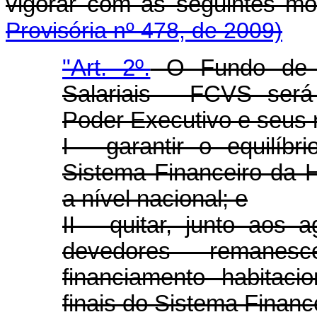
vigorar com as seguintes mo
Provisória nº 478, de 2009)
"Art. 2º.
O Fundo de C
Salariais - FCVS será
Poder Executivo e seus 
I - garantir o equilíb
Sistema Financeiro da 
a nível nacional; e
II - quitar, junto aos 
devedores remanes
financiamento habitaci
finais do Sistema Financ