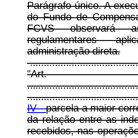
Parágrafo único. A exec
do Fundo de Compensaç
FCVS observará as
regulamentares ap
administração direta.
.......................................
"Ar
........................................
........................................
IV -
parcela a maior co
da relação entre as in
recebidos, nas operações