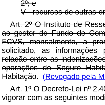
2º; e
V - recursos de outras or
Art. 2º O Instituto de Res
ao gestor do Fundo de Comp
FCVS, mensalmente, a pre
solicitado, as informações
relação entre as indenizaçõ
operações do Seguro Habita
Habitação.
(Revogado pela Me
Art. 1º O Decreto-Lei nº 2.
vigorar com as seguintes modi