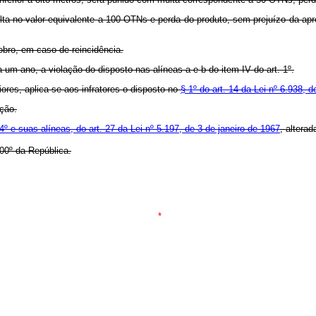
a multa no valor equivalente a 100 OTNs e perda do produto, sem prejuízo da ap
dobro, em caso de reincidência.
 um ano, a violação do disposto nas alíneas a e b do item IV do art. 1º.
iores, aplica-se aos infratores o disposto no
§ 1º do art. 14 da Lei nº 6.938, 
ação.
4º e suas alíneas, do art. 27 da Lei nº 5.197, de 3 de janeiro de 1967
, altera
00º da República.
*