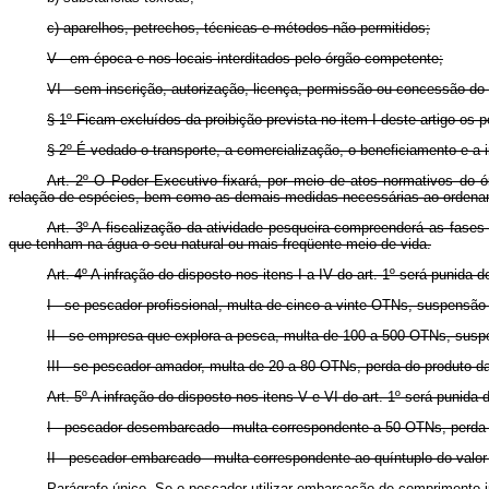
c) aparelhos, petrechos, técnicas e métodos não permitidos;
V - em época e nos locais interditados pelo órgão competente;
VI - sem inscrição, autorização, licença, permissão ou concessão do
§ 1º Ficam excluídos da proibição prevista no item I deste artigo os 
§ 2º É vedado o transporte, a comercialização, o beneficiamento e a 
Art. 2º O Poder Executivo fixará, por meio de atos normativos do ó
relação de espécies, bem como as demais medidas necessárias ao ordena
Art. 3º A fiscalização da atividade pesqueira compreenderá as fases
que tenham na água o seu natural ou mais freqüente meio de vida.
Art. 4º A infração do disposto nos itens I a IV do art. 1º será punida 
I - se pescador profissional, multa de cinco a vinte OTNs, suspensão
II - se empresa que explora a pesca, multa de 100 a 500 OTNs, suspe
III - se pescador amador, multa de 20 a 80 OTNs, perda do produto d
Art. 5º A infração do disposto nos itens V e VI do art. 1º será punida
I - pescador desembarcado - multa correspondente a 50 OTNs, perda 
II - pescador embarcado - multa correspondente ao quíntuplo do valo
Parágrafo único. Se o pescador utilizar embarcação de comprimento i