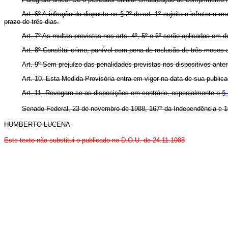
Art. 6º A infração do disposto no § 2º do art. 1º sujeita o infrator 
prazo de três dias.
Art. 7º As multas previstas nos arts. 4º, 5º e 6º serão aplicadas em 
Art. 8º Constitui crime, punível com pena de reclusão de três meses a
Art. 9º Sem prejuízo das penalidades previstas nos dispositivos anter
Art. 10. Esta Medida Provisória entra em vigor na data de sua public
Art. 11. Revogam-se as disposições em contrário, especialmente o
§ 
Senado Federal, 23 de novembro de 1988, 167º da Independência e 1
HUMBERTO LUCENA
Este texto não substitui o publicado no D.O.U. de 24.11.1988