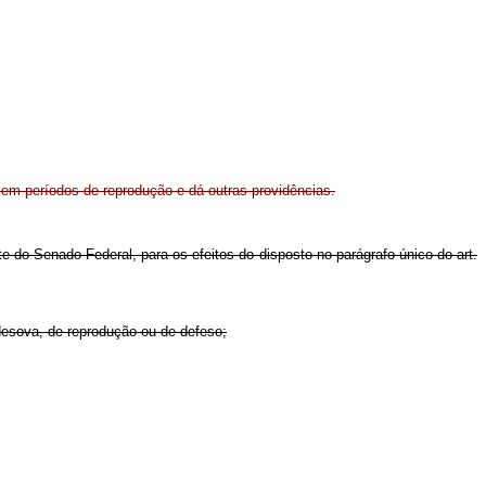
 em períodos de reprodução e dá outras providências.
do Senado Federal, para os efeitos do disposto no parágrafo único do art.
desova, de reprodução ou de defeso;