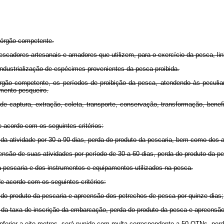
 órgão competente.
pescadores artesanais e amadores que utilizem, para o exercício da pesca, lin
industrialização de espécimes provenientes da pesca proibida.
rgão competente, os períodos de proibição da pesca, atendendo às peculiari
mento pesqueiro.
 de captura, extração, coleta, transporte, conservação, transformação, benef
de acordo com os seguintes critérios:
 da atividade por 30 a 90 dias, perda do produto da pescaria, bem como dos a
nsão de suas atividades por período de 30 a 60 dias, perda do produto da p
a pescaria e dos instrumentos e equipamentos utilizados na pesca.
 de acordo com os seguintes critérios:
do produto da pescaria e apreensão dos petrechos de pesca por quinze dias;
r da taxa de inscrição da embarcação, perda do produto da pesca e apreensão
nferior a oito metros, será punido com multa correspondente a 50 OTNs, perd