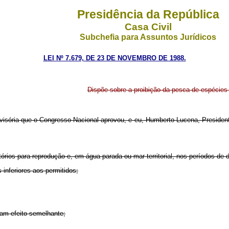
Presidência da República
Casa Civil
Subchefia para Assuntos Jurídicos
LEI Nº 7.679, DE 23 DE NOVEMBRO DE 1988.
Dispõe sobre a proibição da pesca de espécies
isória que o Congresso Nacional aprovou, e eu, Humberto Lucena, Presidente 
rios para reprodução e, em água parada ou mar territorial, nos períodos de 
inferiores aos permitidos;
am efeito semelhante;