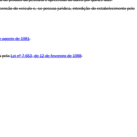
reensão do veículo e, se pessoa jurídica, interdição do estabelecimento pelo
de agosto de 1981
.
da pela
Lei nº 7.653, de 12 de fevereiro de 1988
.