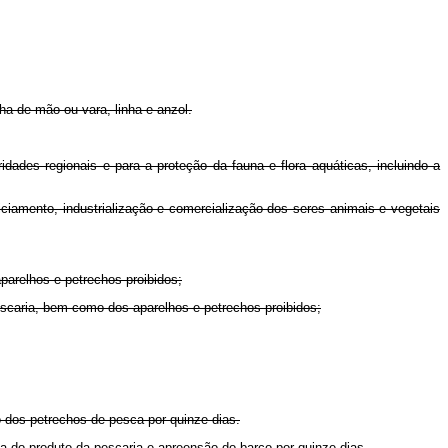
ha de mão ou vara, linha e anzol.
dades regionais e para a proteção da fauna e flora aquáticas, incluindo a
iciamento, industrialização e comercialização dos seres animais e vegetais
parelhos e petrechos proibidos;
escaria, bem como dos aparelhos e petrechos proibidos;
 dos petrechos de pesca por quinze dias.
a do produto da pescaria e apreensão do barco por quinze dias.