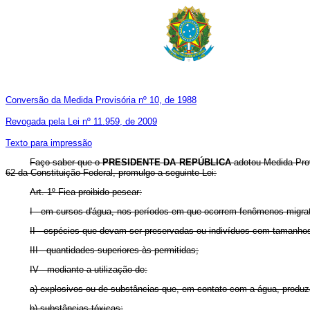
Conversão da Medida Provisória nº 10, de 1988
Revogada pela Lei nº 11.959, de 2009
Texto para impressão
Faço saber que o
PRESIDENTE DA REPÚBLICA
adotou Medida Prov
62 da Constituição Federal, promulgo a seguinte Lei:
Art. 1º Fica proibido pescar:
I - em cursos d'água, nos períodos em que ocorrem fenômenos migrató
II - espécies que devam ser preservadas ou indivíduos com tamanhos 
III - quantidades superiores às permitidas;
IV - mediante a utilização de:
a) explosivos ou de substâncias que, em contato com a água, produz
b) substâncias tóxicas;