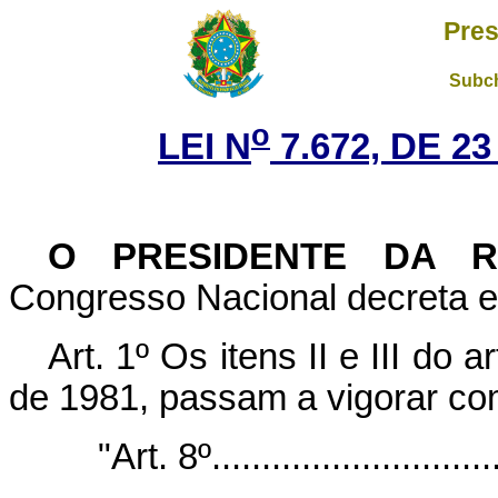
Pres
Subch
o
LEI N
7.672, DE 2
O PRESIDENTE DA RE
Congresso Nacional decreta e 
Art. 1º Os itens II e III do 
de 1981, passam a vigorar co
"Art. 8º.............................