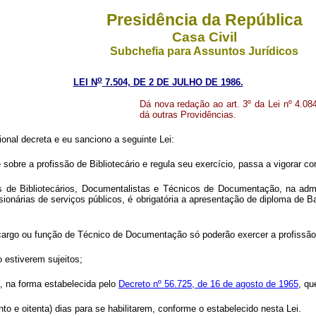
Presidência da República
Casa Civil
Subchefia para Assuntos Jurídicos
o
LEI N
7.504, DE 2 DE JULHO DE 1986.
Dá nova redação ao art. 3º da Lei nº 4.084
dá outras Providências.
onal decreta e eu sanciono a seguinte Lei:
e sobre a profissão de Bibliotecário e regula seu exercício, passa a vigorar c
 de Bibliotecários, Documentalistas e Técnicos de Documentação, na admini
nárias de serviços públicos, é obrigatória a apresentação de diploma de Ba
cargo ou função de Técnico de Documentação só poderão exercer a profissão d
o estiverem sujeitos;
, na forma estabelecida pelo
Decreto nº 56.725, de 16 de agosto de 1965
, q
 e oitenta) dias para se habilitarem, conforme o estabelecido nesta Lei.