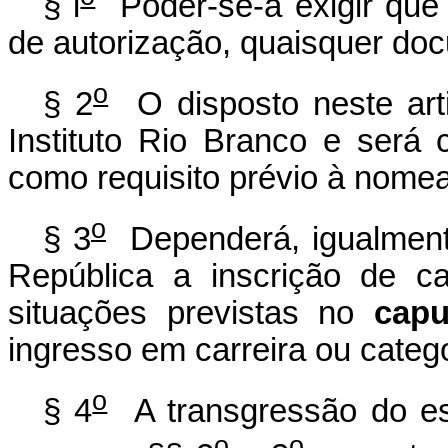
§ l
Poder-se-á exigir que
de autorização, quaisquer do
o
§ 2
O disposto neste arti
Instituto Rio Branco e será 
como requisito prévio à nome
o
§ 3
Dependerá, igualmente
República a inscrição de c
situações previstas no
capu
ingresso em carreira ou catego
o
§ 4
A transgressão do es
o
o