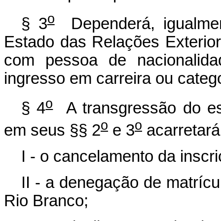
o
§ 3
Dependerá, igualment
Estado das Relações Exterior
com pessoa de nacionalida
ingresso em carreira ou catego
o
§ 4
A transgressão do es
o
o
em seus §§ 2
e 3
acarretará
I - o cancelamento da inscr
II - a denegação de matrícu
Rio Branco;