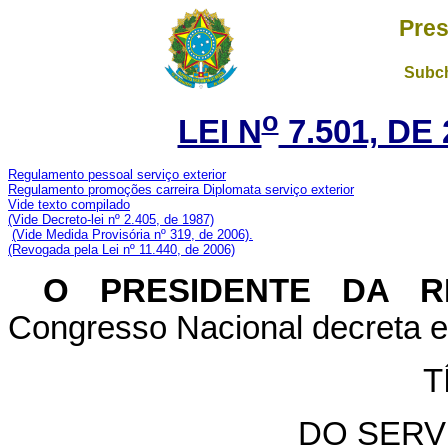
Pres
Subch
o
LEI N
7.501, DE
Regulamento pessoal serviço exterior
Regulamento promoções carreira Diplomata serviço exterior
Vide texto compilado
(Vide Decreto-lei nº 2.405, de 1987)
(Vide Medida Provisória nº 319, de 2006).
(Revogada pela Lei nº 11.440, de 2006)
O PRESIDENTE DA R
Congresso Nacional decreta e 
T
DO SERV