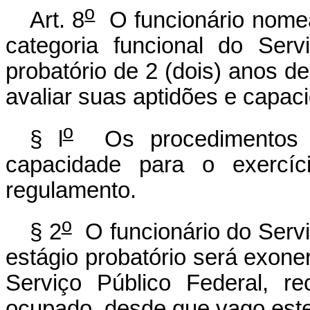
o
Art. 8
O funcionário nomead
categoria funcional do Servi
probatório de 2 (dois) anos de
avaliar suas aptidões e capac
o
§ l
Os procedimentos d
capacidade para o exercíc
regulamento.
o
§ 2
O funcionário do Servi
estágio probatório será exone
Serviço Público Federal, r
ocupado, desde que vago este