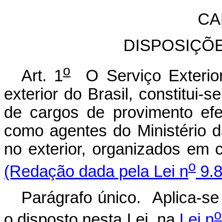
CA
DISPOSIÇÕ
o
Art. 1
O Serviço Exterior,
exterior do Brasil, constitui-
de cargos de provimento efet
como agentes do Ministério d
no exterior, organizados em c
o
(Redação dada pela Lei n
9.8
Parágrafo único. Aplica-se 
o
o disposto nesta Lei, na
Lei n