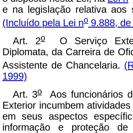
e na legislação relativa aos 
o
(Incluído pela Lei n
9.888, de
o
Art. 2
O Serviço Exter
Diplomata, da Carreira de Ofi
Assistente de Chancelaria.
(
1999)
o
Art. 3
Aos funcionários da
Exterior incumbem atividades 
em seus aspectos específic
informação e proteção de 