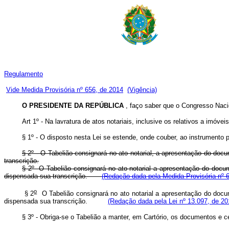
Regulamento
Vide Medida Provisória nº 656, de 2014
(Vigência)
O PRESIDENTE DA REPÚBLICA
, faço saber que o Congresso Naci
Art 1º - Na lavratura de atos notariais, inclusive os relativos a i
§ 1º - O disposto nesta Lei se estende, onde couber, ao instrumento p
§ 2º - O Tabelião consignará no ato notarial, a apresentação do doc
transcrição.
§ 2º O Tabelião consignará no ato notarial a apresentação do docum
dispensada sua transcrição.
(Redação dada pela Medida Provisória nº 
o
§ 2
O Tabelião consignará no ato notarial a apresentação do docum
dispensada sua transcrição.
(Redação dada pela Lei nº 13.097, de 20
§ 3º - Obriga-se o Tabelião a manter, em Cartório, os documentos e cer