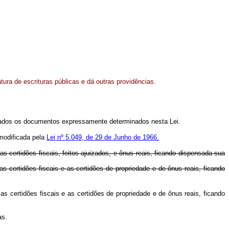
atura de escrituras públicas e dá outras providências.
sentados os documentos expressamente determinados nesta Lei.
 modificada pela
Lei nº 5.049, de 29 de Junho de 1966.
 certidões fiscais, feitos ajuizados, e ônus reais, ficando dispensada sua
 certidões fiscais e as certidões de propriedade e de ônus reais, ficando
 certidões fiscais e as certidões de propriedade e de ônus reais, ficando
as.