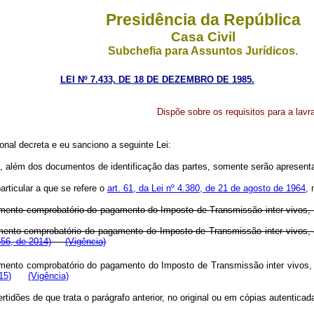
Presidência da República
Casa Civil
Subchefia para Assuntos Jurídicos.
LEI Nº 7.433, DE 18 DE DEZEMBRO DE 1985.
Dispõe sobre os requisitos para a lavr
onal decreta e eu sanciono a seguinte Lei:
móveis, além dos documentos de identificação das partes, somente serão apre
articular a que se refere o
art. 61, da Lei nº 4.380, de 21 de agosto de 1964
,
umento comprobatório do pagamento do Imposto de Transmissão inter vivos, as
ento comprobatório do pagamento do Imposto de Transmissão inter vivos, as
656, de 2014)
(Vigência)
ento comprobatório do pagamento do Imposto de Transmissão inter vivos, as
15)
(Vigência)
tidões de que trata o parágrafo anterior, no original ou em cópias autenticad