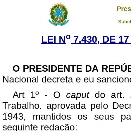
Pres
Subch
o
LEI N
7.430, DE 1
O PRESIDENTE DA REPÚ
Nacional decreta e eu sanciono
Art 1º - O
caput
do art. 
Trabalho, aprovada pelo Decr
1943, mantidos os seus pa
seguinte redação: