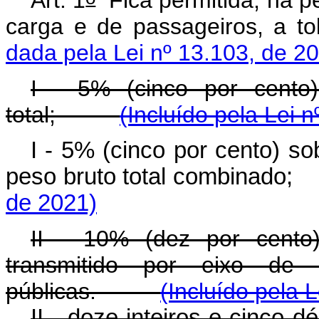
Art. 1
Fica permitida, na p
carga e de passageiros, a
dada pela Lei nº 13.103, de 2
I - 5% (cinco por cento
total;
(Incluído pela Lei 
I - 5% (cinco por cento) so
peso bruto total combinad
de 2021)
II - 10% (dez por cento
transmitido por eixo de 
públicas.
(Incluído pela 
II - doze inteiros e cinco 