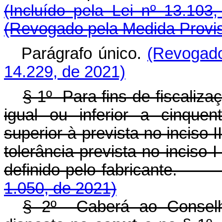
(Incluído pela Lei nº 13.103
(Revogado pela Medida Provis
Parágrafo único.
(Revogado
14.229, de 2021)
§ 1º Para fins de fiscaliza
igual ou inferior a cinquen
superior à prevista no inciso 
tolerância prevista no inciso 
definido pelo fabricante
1.050, de 2021)
§ 2º Caberá ao Conselho