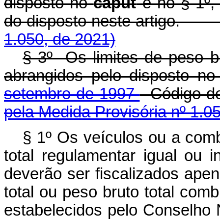
disposto no
caput
e no § 1º, 
do disposto neste artigo
1.050, de 2021)
§ 3º Os limites de peso b
abrangidos pelo disposto n
setembro de 1997
- Código 
pela Medida Provisória nº 1.0
§ 1º Os veículos ou a com
total regulamentar igual ou i
deverão ser fiscalizados apen
total ou peso bruto total com
estabelecidos pelo Conselh