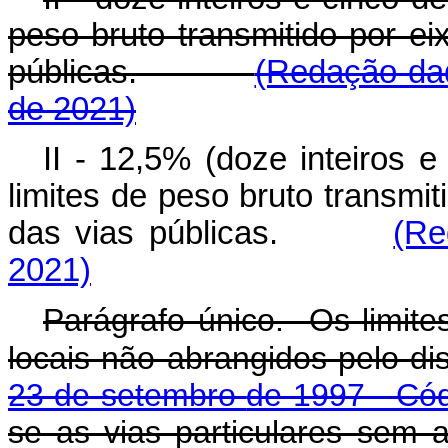
peso bruto transmitido por ei
públicas.
(Redação dad
de 2021)
II - 12,5% (doze inteiros 
limites de peso bruto transmit
das vias públicas.
(Re
2021)
Parágrafo único. Os limite
locais não abrangidos pelo d
23 de setembro
de 1997 - Cód
se as vias particulares s