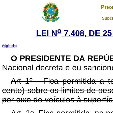
Pres
Subch
o
LEI N
7.408, DE 2
(Vigência)
O PRESIDENTE DA REPÚ
Nacional decreta e eu sanciono
Art 1º - Fica permitida a 
cento) sobre os limites de peso
por eixo de veículos à superfíc
o