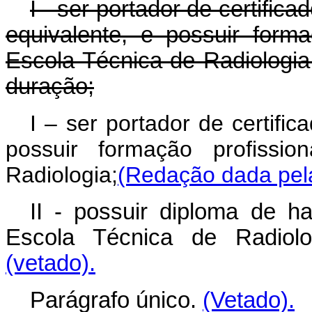
I - ser portador de certific
equivalente, e possuir forma
Escola Técnica de Radiologia
duração;
I – ser portador de certifi
possuir formação profissi
Radiologia;
(Redação dada pela
II - possuir diploma de hab
Escola Técnica de Radiolog
(vetado).
Parágrafo único.
(Vetado).