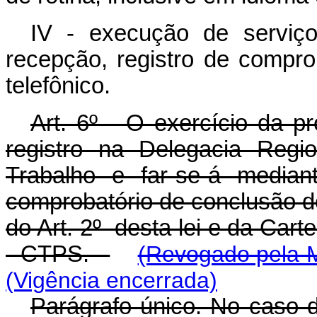
IV - execução de serviços
recepção, registro de compr
telefônico.
Art. 6º - O exercício da pr
registro na Delegacia Regi
Trabalho e far-se-á media
comprobatório de conclusão dos
do Art. 2º desta lei e da Cart
- CTPS.
(Revogado pela M
(Vigência encerrada)
Parágrafo único. No caso do