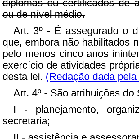
diplomas ou certificados de 
ou de nível médio.
Art. 3º - É assegurado o di
que, embora não habilitados n
pelo menos cinco anos ininte
exercício de atividades própri
desta lei.
(Redação dada pela L
Art. 4º - São atribuições do
I - planejamento, organ
secretaria;
II - assistência e assessora