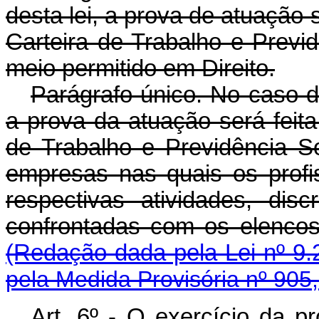
desta lei, a prova de atuação 
Carteira de Trabalho e Previ
meio permitido em Direito.
Parágrafo único. No caso do
a prova da atuação será feit
de Trabalho e Previdência S
empresas nas quais os profi
respectivas atividades, dis
confrontadas com os elencos 
(Redação dada pela Lei nº 9.
pela Medida Provisória nº 905
Art. 6º - O exercício da pr