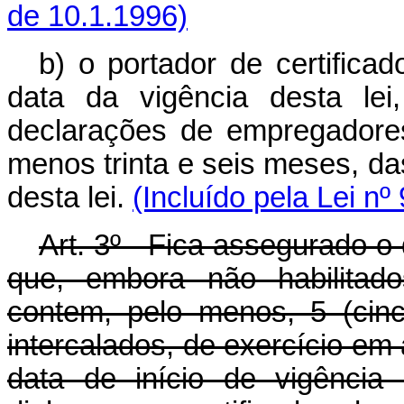
de 10.1.1996)
b) o portador de certifica
data da vigência desta lei
declarações de empregadores,
menos trinta e seis meses, da
desta lei.
(Incluído pela Lei nº
Art. 3º - Fica assegurado o 
que, embora não habilitado
contem, pelo menos, 5 (cinc
intercalados, de exercício em 
data de início de vigência