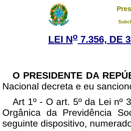
Pres
Subch
o
LEI N
7.356, DE 
O PRESIDENTE DA REPÚ
Nacional decreta e eu sanciono
Art 1º - O art. 5º da Lei nº
Orgânica da Previdência Soc
seguinte dispositivo, numerad