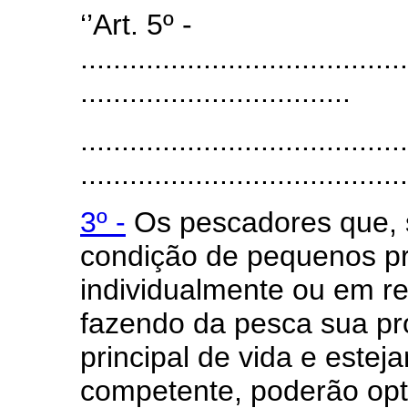
‘’Art. 5º -
........................................
.................................
........................................
........................................
3º -
Os pescadores que, 
condição de pequenos pr
individualmente ou em re
fazendo da pesca sua pro
principal de vida e estej
competente, poderão opta