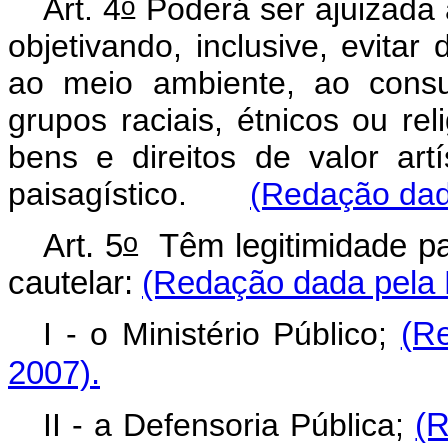
o
Art. 4
Poderá ser ajuizada a
objetivando, inclusive, evitar
ao meio ambiente, ao consu
grupos raciais, étnicos ou re
bens e direitos de valor artíst
paisagístico.
(Redação dad
o
Art. 5
Têm legitimidade par
cautelar:
(Redação dada pela L
I - o Ministério Público;
(R
2007).
II - a Defensoria Pública;
(R