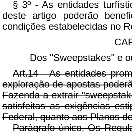
§ 3º - As entidades turfís
deste artigo poderão benefi
condições estabelecidas no R
CAP
Dos "Sweepstakes" e ou
Art.14 - As entidades pro
exploração de apostas poderão
Fazenda a extrair "sweepstake
satisfeitas as exigências est
Federal, quanto aos Planos de
Parágrafo único. Os Regul