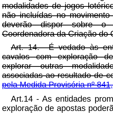
modalidades de jogos lotéric
não incluídas no movimento
deverão dispor sobre o 
Coordenadora da Criação do 
Art. 14. É
vedado à
s en
cavalos com exploração de
explorar outras modalida
associadas ao resultado de 
pela Medida Provisória nº 841
Art.14 - As entidades pro
exploração de apostas poderão