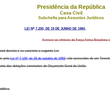
Presidência da República
Casa Civil
Subchefia para Assuntos Jurídicos
o
LEI N
7.200, DE 19 DE JUNHO DE 1984.
Acresce os efetivos da Força Aérea Brasileira
nal decreta e eu sanciono a seguinte Lei:
dos pela
Lei nº 7.130, de 26 de outubro de 1983
, são acrescidos de um Tenente
 conta das dotações constantes do Orçamento Geral da União.
ública.