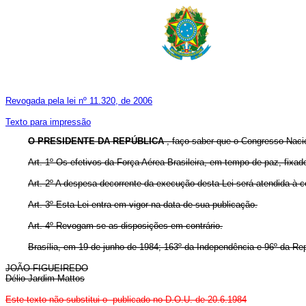
Revogada pela lei nº 11.320, de 2006
Texto para impressão
O PRESIDENTE DA REPÚBLICA
, faço saber que o Congresso Nacio
Art. 1º Os efetivos da Força Aérea Brasileira, em tempo de paz, fixa
Art. 2º A despesa decorrente da execução desta Lei será atendida à
Art. 3º Esta Lei entra em vigor na data de sua publicação.
Art. 4º Revogam-se as disposições em contrário.
Brasília, em 19 de junho de 1984; 163º da Independência e 96º da Rep
JOÃO FIGUEIREDO
Délio Jardim Mattos
Este texto não substitui o publicado no D.O.U. de 20.6.1984