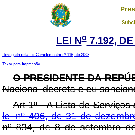
Pres
Subch
o
LEI N
7.192, DE
Revogada pela Lei Complementar nº 116, de 2003
Texto para impressão.
O PRESIDENTE DA REPÚ
Nacional decreta e eu sanciono
Art 1º - A Lista de Serviços
lei nº 406, de 31 de dezemb
nº 834, de 8 de setembro de