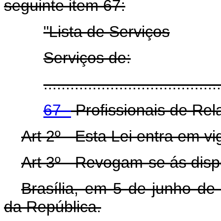
seguinte item 67:
"Lista de Serviços
Serviços de:
........................................
67 -
Profissionais de Rel
Art 2º - Esta Lei entra em v
Art 3º - Revogam-se ás disp
Brasília, em 5 de junho de
da República.