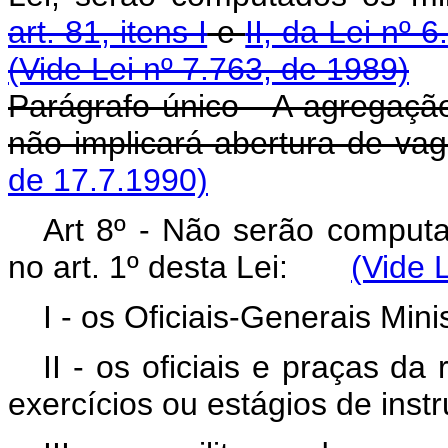
art. 81, itens I
e
II, da Lei nº
(Vide Lei nº 7.763, de 1989)
Parágrafo único - A agregaçã
não implicará abertura de
de 17.7.1990)
Art 8º - Não serão computad
no art. 1º desta Lei:
(Vide 
I - os Oficiais-Generais Mini
II - os oficiais e praças d
exercícios ou estágios de inst