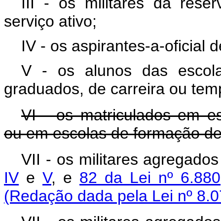
III - os militares da res
serviço ativo;
IV - os aspirantes-a-oficial d
V - os alunos das escol
graduados, de carreira ou tem
VI - os matriculados em esc
ou em escolas de formação de 
VII - os militares agregad
IV
e
V
, e
82 da Lei nº 6.88
(Redação dada pela Lei nº 8.0