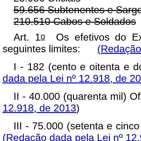
59.656 Subtenentes e Sarg
210.510 Cabos e Soldados
o
Art. 1
Os efetivos do Ex
seguintes limites:
(Redação 
I - 182 (cento e oitenta e
dada pela Lei nº 12.918, de 2
II - 40.000 (quarenta mil)
12.918, de 2013
)
III - 75.000 (setenta e ci
(Redação dada pela Lei nº 12