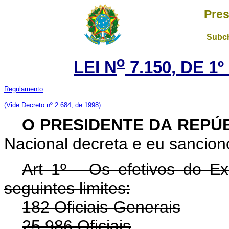
Pres
Subch
o
LEI N
7.150, DE 1
Regulamento
(Vide Decreto nº 2.684, de 1998)
O PRESIDENTE DA REPÚ
Nacional decreta e eu sanciono
Art 1º - Os efetivos do E
seguintes limites:
182 Oficiais-Generais
25.986 Oficiais