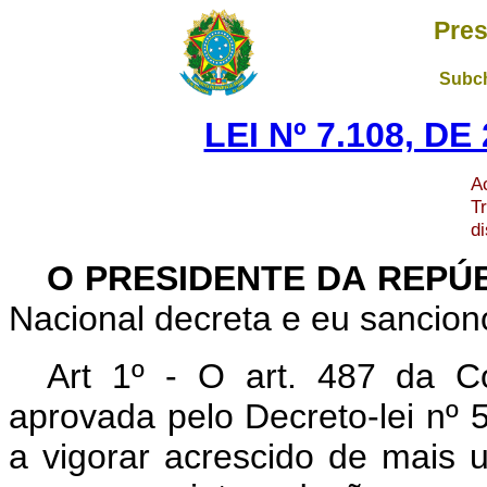
Pres
Subch
LEI Nº 7.108, D
A
T
d
O PRESIDENTE DA REPÚ
Nacional decreta e eu sanciono
Art 1º - O art. 487 da C
aprovada pelo Decreto-lei nº 
a vigorar acrescido de mais