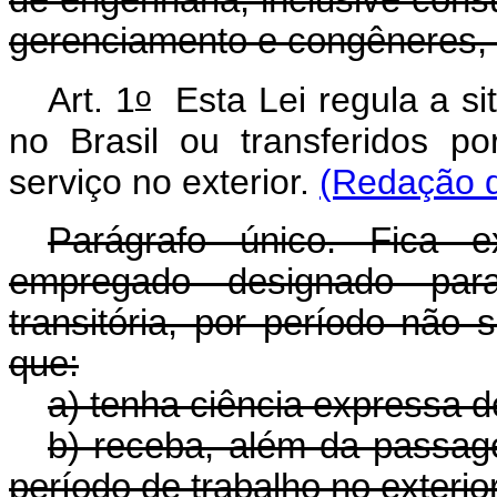
gerenciamento e congêneres, p
o
Art. 1
Esta Lei regula a si
no Brasil ou transferidos p
serviço no exterior.
(Redação d
Parágrafo único. Fica 
empregado designado para
transitória, por período não 
que:
a) tenha ciência expressa d
b) receba, além da passage
período de trabalho no exterior