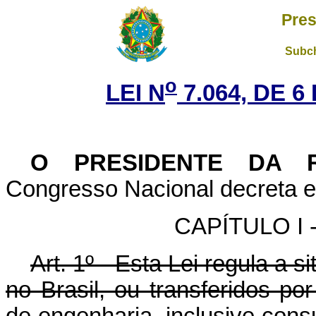
Pres
Subch
o
LEI N
7.064, DE 
O
PRESIDENTE DA R
Congresso Nacional decreta e 
CAPÍTULO I - 
Art. 1º - Esta Lei regula a 
no Brasil, ou transferidos p
de engenharia, inclusive consu