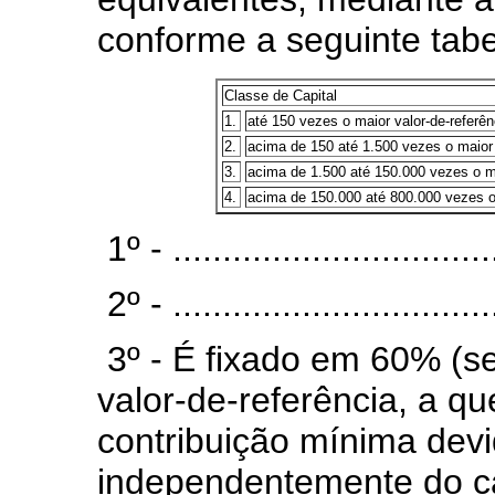
conforme a seguinte tabe
Classe de Capital
1.
até 150 vezes o maior valor-de-referên
2.
acima de 150 até 1.500 vezes o maior valo
3.
acima de 1.500 até 150.000 vezes o maior
4.
acima de 150.000 até 800.000 vezes o ma
1º - .................................
2º - .................................
3º - É fixado em 60% (se
valor-de-referência, a qu
contribuição mínima dev
independentemente do cap