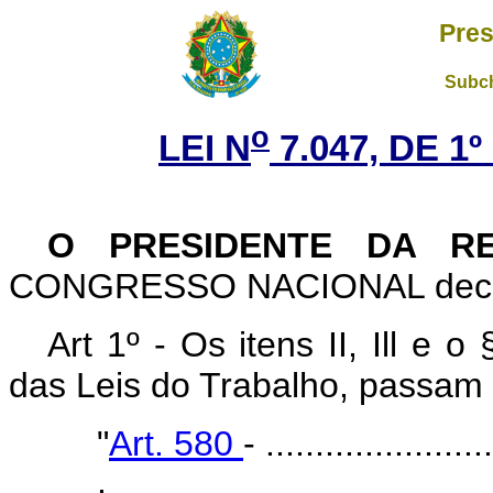
Pres
Subch
o
LEI N
7.047, DE 1
O PRESIDENTE DA R
CONGRESSO NACIONAL decreta
Art 1º - Os itens II, Ill e 
das Leis do Trabalho, passam 
"
Art. 580
- .......................