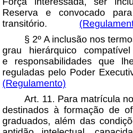
Força interessada, ser in
Reserva e convocado para
transitório.
(Regulamen
§ 2º A inclusão nos termo
grau hierárquico compatíve
e responsabilidades que lh
reguladas pelo Poder E
(Regulamento)
Art. 11. Para matrícula n
destinados à formação de ofi
graduados, além das condiçõe
aptidão intelectual, capaci