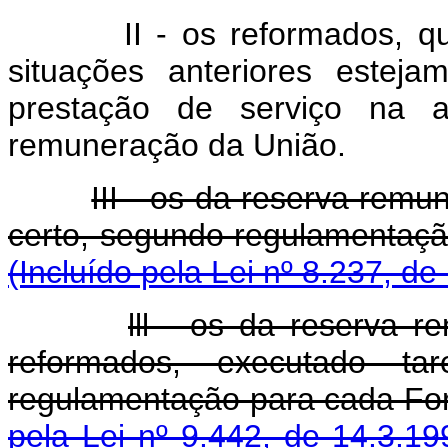
II - os reformados, 
situações anteriores esteja
prestação de serviço na a
remuneração da União.
III - os da reserva rem
certo, segundo regulamen
(Incluído pela Lei nº 8.237, de
lll - os da reserva 
reformados, executado ta
regulamentação para ca
pela Lei nº 9.442, de 14.3.19