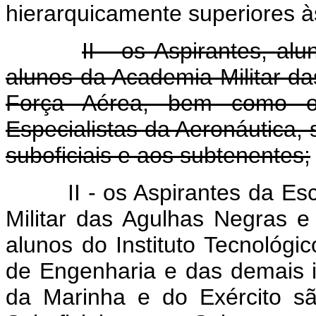
hierarquicamente superiores à
II - os Aspirantes, al
alunos da Academia Militar d
Força Aérea, bem como os
Especialistas da Aeronáutica,
suboficiais e aos subtenentes;
II - os Aspirantes da E
Militar das Agulhas Negras 
alunos do Instituto Tecnológico
de Engenharia e das demais in
da Marinha e do Exército sã