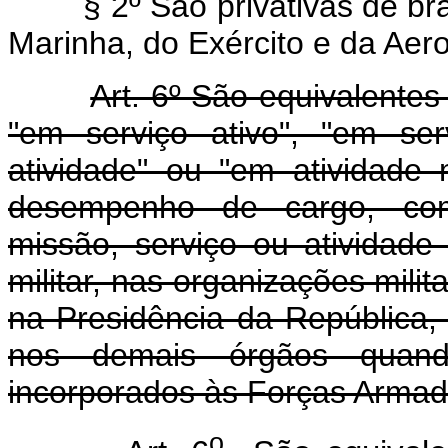
§ 2º São privativas de bra
Marinha, do Exército e da Aero
Art. 6º São equivalentes 
"em serviço ativo", "em ser
atividade" ou "em atividade m
desempenho de cargo, com
missão, serviço ou atividade
militar, nas organizações mil
na Presidência da República,
nos demais órgãos quand
incorporados às Forças Armad
o