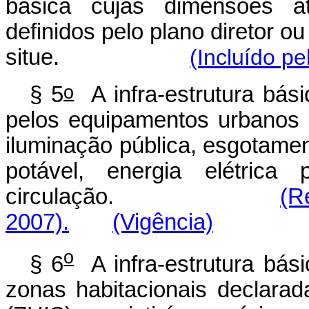
básica cujas dimensões at
definidos pelo plano diretor o
situe.
(Incluído pe
o
§ 5
A infra-estrutura bási
pelos equipamentos urbanos 
iluminação pública, esgotamen
potável, energia elétrica
circulação.
(R
2007).
(Vigência)
o
§ 6
A infra-estrutura bás
zonas habitacionais declarad