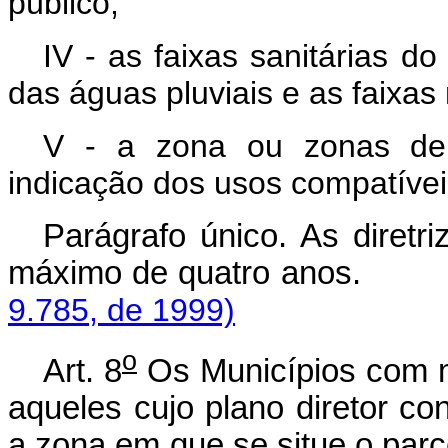
público;
IV - as faixas sanitárias d
das águas pluviais e as faixas 
V - a zona ou zonas de
indicação dos usos compatívei
Parágrafo único. As diretr
máximo de quatro
9.785, de 1999)
o
Art. 8
Os Municípios com m
aqueles cujo plano diretor con
a zona em que se situe o parc