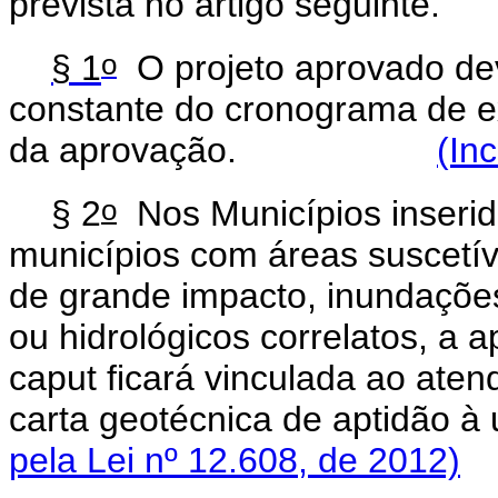
prevista no artigo seguinte.
o
§ 1
O projeto aprovado de
constante do cronograma de 
da aprovação.
(In
o
§ 2
Nos Municípios inserid
municípios com áreas suscetív
de grande impacto, inundaçõe
ou hidrológicos correlatos, a 
caput
ficará vinculada ao aten
carta geotécnica de apt
pela Lei nº 12.608, de 2012)