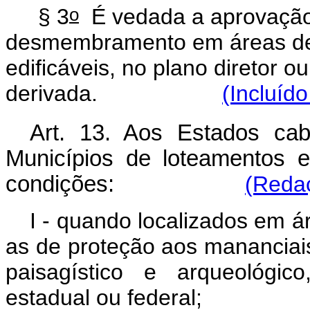
o
§ 3
É vedada a aprovação 
desmembramento em áreas de 
edificáveis, no plano diretor o
derivada.
(Incluíd
Art. 13. Aos Estados cab
Municípios de loteamentos 
condições:
(Redaç
I - quando localizados em á
as de proteção aos mananciais 
paisagístico e arqueológic
estadual ou federal;