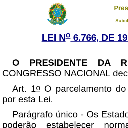
Pres
Subch
o
LEI N
6.766, DE 
O PRESIDENTE DA R
CONGRESSO NACIONAL decreta
o
Art
. 1
O parcelamento do s
por esta Lei.
Parágrafo único - Os Estado
poderão estabelecer norm