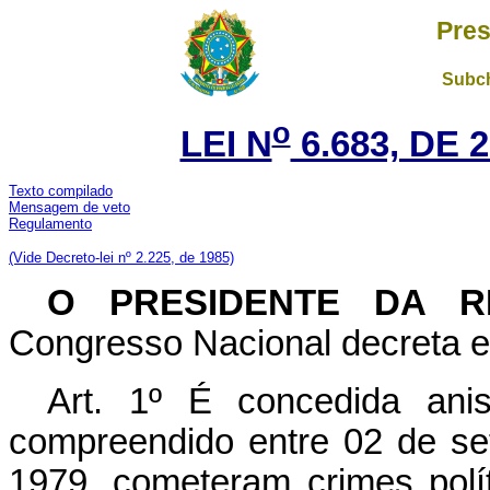
Pres
Subch
o
LEI N
6.683, DE 
Texto compilado
Mensagem de veto
Regulamento
(Vide Decreto-lei nº 2.225, de 1985)
O
PRESIDENTE DA R
Congresso Nacional decreta e 
Art. 1º É concedida ani
compreendido entre 02 de s
1979, cometeram crimes polí