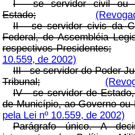
I - se servidor civil ou 
Estado;
(Revogad
II - se servidor civis d
Federal, de Assembléia Legi
respectivos Presidentes;
10.559, de 2002)
III - se servidor do Poder J
Tribunal;
(Revog
IV - se servidor de Estado, 
de Município, ao Governo ou P
pela Lei nº 10.559, de 2002)
Parágrafo único. A dec