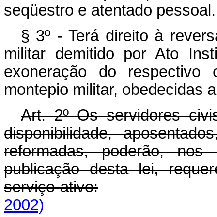
seqüestro e atentado pessoal.
§ 3º - Terá direito à reve
militar demitido por Ato Inst
exoneração do respectivo c
montepio militar, obedecidas a
Art. 2º Os servidores civi
disponibilidade, aposentado
reformadas, poderão, nos 
publicação desta lei, requ
serviço ativo:
2002)