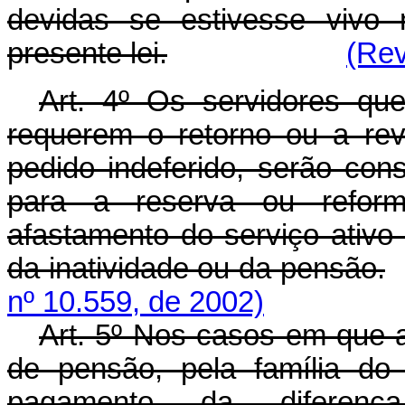
devidas se estivesse vivo
presente lei.
(Rev
Art. 4º Os servidores que
requerem o retorno ou a rev
pedido indeferido, serão con
para a reserva ou refor
afastamento do serviço ativo 
da inatividade ou da pensão.
nº 10.559, de 2002)
Art. 5º Nos casos em que a 
de pensão, pela família do 
pagamento da diferenç