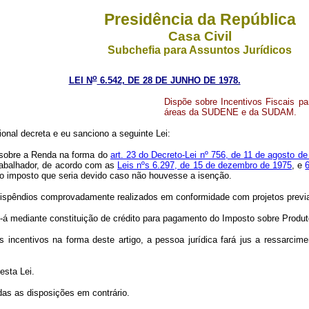
Presidência da República
Casa Civil
Subchefia para Assuntos Jurídicos
o
LEI N
6.542, DE 28 DE JUNHO DE 1978.
Dispõe sobre Incentivos Fiscais p
áreas da SUDENE e da SUDAM.
onal decreta e eu sanciono a seguinte Lei:
o sobre a Renda na forma do
art. 23 do Decreto-Lei nº 756, de 11 de agosto d
rabalhador, de acordo com as
Leis nºs 6.297, de 15 de dezembro de 1975
, e
do o imposto que seria devido caso não houvesse a isenção.
os dispêndios comprovadamente realizados em conformidade com projetos previ
r- se-á mediante constituição de crédito para pagamento do Imposto sobre Prod
s incentivos na forma deste artigo, a pessoa jurídica fará jus a ressarci
esta Lei.
adas as disposições em contrário.