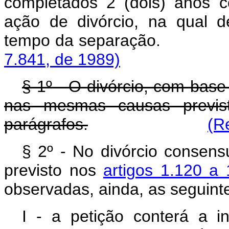
completados 2 (dois) anos c
ação de divórcio, na qual 
tempo da separ
7.841, de 1989)
§ 1º - O divórcio, com base
nas mesmas causas previs
parágrafos.
(R
§ 2º - No divórcio consens
previsto nos
artigos 1.120 a
observadas, ainda, as seguint
I - a petição conterá a i