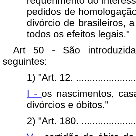
requerimento do interess
pedidos de homologação
divórcio de brasileiros,
todos os efeitos legais."
Art 50 - São introduzi
seguintes:
1) "Art. 12.
......................
I -
os nascimentos, casa
divórcios e óbitos."
2) "Art. 180.
....................