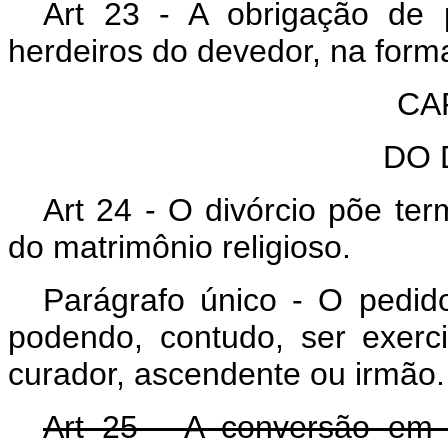
Art 23 - A obrigação de p
herdeiros do devedor, na for
CAP
DO 
Art 24 - O divórcio põe ter
do matrimônio religioso.
Parágrafo único - O pedid
podendo, contudo, ser exerc
curador, ascendente ou irmão.
Art 25 - A conversão em d