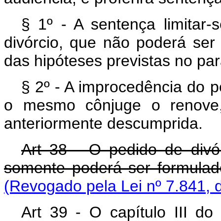
§ 1º - A sentença limitar
divórcio, que não poderá ser
das hipóteses previstas no pará
§ 2º - A improcedência do 
o mesmo cônjuge o renove, 
anteriormente descumprida.
Art 38 - O pedido de divó
somente poderá ser formul
(Revogado pela Lei nº 7.841, 
Art 39 - O capítulo III do