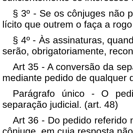
§ 3º - Se os cônjuges não 
lícito que outrem o faça a rogo
§ 4º - Às assinaturas, quan
serão, obrigatoriamente, recon
Art 35 - A conversão da sepa
mediante pedido de qualquer 
Parágrafo único - O ped
separação judicial. (art. 48)
Art 36 - Do pedido referido n
cônjuge, em cuja resposta nã