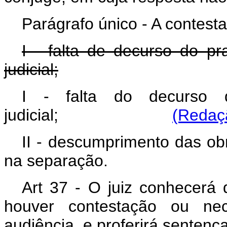
Parágrafo único - A contest
I - falta de decurso do p
judicial;
I - falta do decurso
judicial;
(Redaçã
II - descumprimento das ob
na separação.
Art 37 - O juiz conhecerá
houver contestação ou ne
audiência, e proferirá sentenç