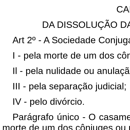
CA
DA DISSOLUÇÃO D
Art 2º - A Sociedade Conjuga
I - pela morte de um dos cô
Il - pela nulidade ou anula
III - pela separação judicial;
IV - pelo divórcio.
Parágrafo único - O casame
morte de um dos cônjuges ou p