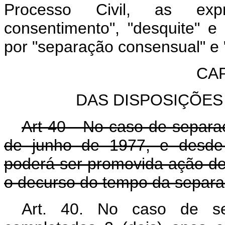
Processo Civil, as exp
consentimento", "desquite" e "
por "separação consensual" e "
CAP
DAS DISPOSIÇÕES 
Art 40 - No caso de separaç
de junho de 1977, e desde 
poderá ser promovida ação de 
o decurso do tempo da separa
Art. 40.
No caso de sep