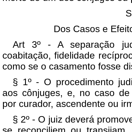
S
Dos Casos e Efeit
Art 3º - A separação ju
coabitação, fidelidade recípr
como se o casamento fosse dis
§ 1º - O procedimento jud
aos cônjuges, e, no caso de
por curador, ascendente ou ir
§ 2º - O juiz deverá promov
se reconciliem ou transijam