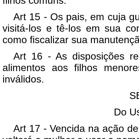
filhos comuns.
Art 15 - Os pais, em cuja g
visitá-los e tê-los em sua c
como fiscalizar sua manutenç
Art 16 - As disposições r
alimentos aos filhos menor
inválidos.
S
Do U
Art 17 - Vencida na ação de 