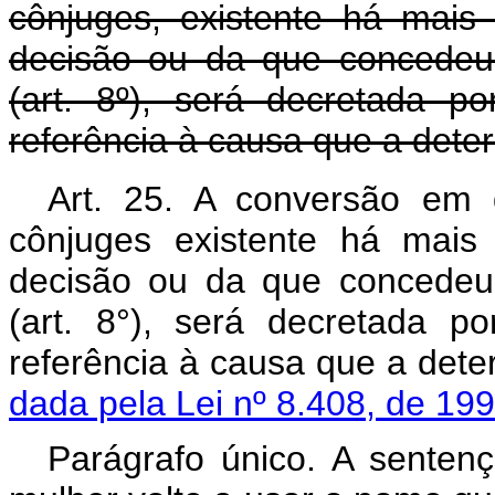
cônjuges, existente há mais
decisão ou da que concedeu
(art. 8º), será decretada p
referência à causa que a dete
Art. 25. A conversão em d
cônjuges existente há mai
decisão ou da que concedeu
(art. 8°), será decretada p
referência à causa 
dada pela Lei nº 8.408, de 199
Parágrafo único. A senten