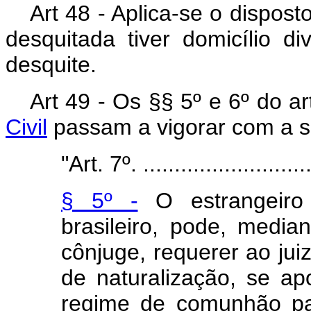
Art 48 - Aplica-se o dispost
desquitada tiver domicílio 
desquite.
Art 49 - Os §§ 5º e 6º do ar
Civil
passam a vigorar com a s
"Art. 7º.
..........................
§ 5º -
O estrangeiro 
brasileiro, pode, medi
cônjuge, requerer ao jui
de naturalização, se a
regime de comunhão par